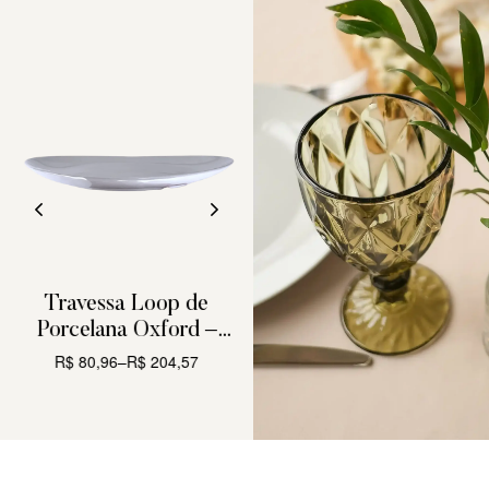
s
Travessa Loop de
Conjunto de 6 Xícara
Pe
Porcelana Oxford –
Café Chá Oxford White
Por
Oval 34x25cm
– 200ML
R$
80,96
–
R$
204,57
R$
157,36
R$
204,36
CARRINHO
CARRINHO