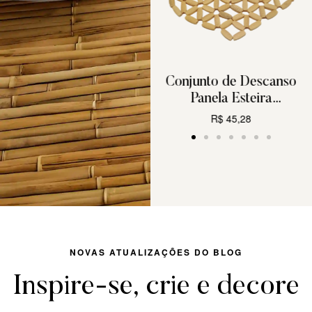
Jogo Americano de
Conjunto de Descanso
 4
Bambu Cru Floral 4
Panela Esteira
Peças
MimoStyle Bambu
U
R$
65,83
R$
45,28
21x20cm
CARRINHO
CARRINHO
NOVAS ATUALIZAÇÕES DO BLOG
Inspire-se, crie e decore