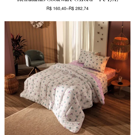
R$
160,40
–
R$
282,74
CARRINHO