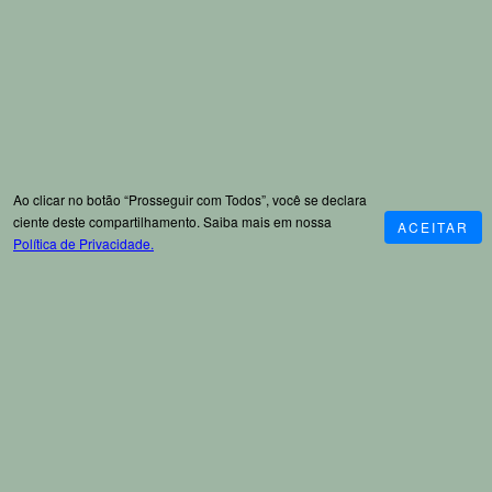
Ao clicar no botão “Prosseguir com Todos”, você se declara
ciente deste compartilhamento. Saiba mais em nossa
ACEITAR
Política de Privacidade.
Recomendados
SOBRE
CATEG
AJUDA
ATENDI
A
Nossa
Rastreio
ORIAS
MENTO
Zelo&Zen