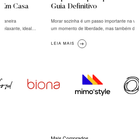
é Em Casa
Guia Definitivo
 maneira
Morar sozinha é um passo importante na vi
relaxante, ideal
um momento de liberdade, mas também de r
 ou na sala, um
você está se preparando para essa nova fas
experiência de
saber o que comprar para deixar seu lar conf
LEIA MAIS
e ideias para você
Neste guia, vamos listar os itens essenciais
para a cozinha, […]
Mais Comprados