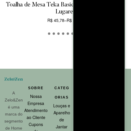
Toalha de Mesa Teka Basic Varias Estampas – 4
Lugares
R$
45,78
–
R$
48,06
CARRINHO
SOBRE
CATEG
AJUDA
ATENDI
A
Nossa
Rastreio
ORIAS
MENTO
Zelo&Zen
Empresa
de
Louças e
Telefon
é uma
Atendimento
Pedidos
Aparelho
e:
marca do
ao Cliente
Política
de
812011-
segmento
Cupons
de
Jantar
2202
de Home