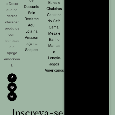
de
Proteção
Bules e
Email:
e Decor
Desconto
Contra
Chaleiras
sac@zel
que se
Selo
Avaria
Cantinho
oezen.co
dedica
Reclame
Política de
do Café
m
oferecer
Aqui
Privacidade
Cama,
produtos
Loja na
Reembolso
FORMA
Mesa e
com
Amazon
e
Banho
S DE
identidad
Loja na
Devolução
Mantas
e e
PAGAM
Shopee
Termo
e
apego
de uso
ENTO
Lençóis
emociona
Garantia
Jogos
l.
Oportunidade
Americanos
Inscreva-se na nossa