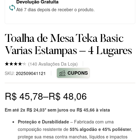
Devolução Gratuita
Até 7 dias depois de receber o produto.
Toalha de Mesa Teka Basic
Varias Estampas – 4 Lugares
(
140
Avaliações Da Loja)
Nota
5
4.8
CUPONS
SKU:
202509041121
de 5
baseado
em
avaliaçõ
R$
45,78
–
R$
48,06
es
de
clientes
em
markepl
Em até 2x
R$
24,03
* sem juros ou
R$
45,66
à vista
ace.
Proteção e Durabilidade
– Fabricada com uma
composição resistente de
55% algodão e 45% poliéster
,
protege sua mesa contra manchas, líquidos e impactos