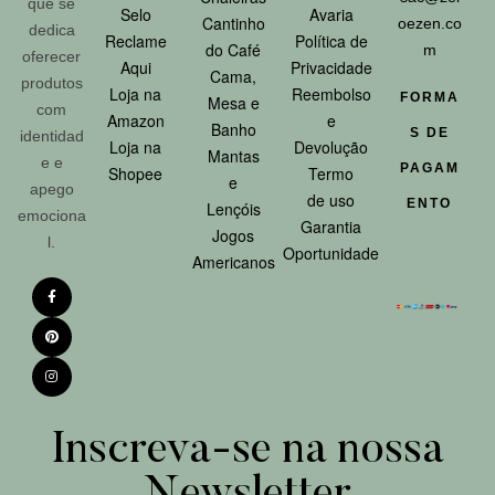
que se
Selo
Avaria
Cantinho
oezen.co
dedica
Reclame
Política de
do Café
m
oferecer
Aqui
Privacidade
Cama,
produtos
Loja na
Reembolso
FORMA
Mesa e
com
Amazon
e
Banho
S DE
identidad
Loja na
Devolução
Mantas
e e
PAGAM
Shopee
Termo
e
apego
de uso
ENTO
Lençóis
emociona
Garantia
Jogos
l.
Oportunidade
Americanos
Inscreva-se na nossa