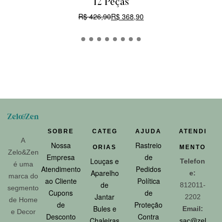
12 Peças
R$
426,90
R$
368,90
CARRINHO
SOBRE
CATEG
AJUDA
ATENDI
A
Nossa
Rastreio
ORIAS
MENTO
Zelo&Zen
Empresa
de
Louças e
Telefon
é uma
Atendimento
Pedidos
Aparelho
e:
marca do
ao Cliente
Política
de
812011-
segmento
Cupons
de
Jantar
2202
de Home
de
Proteção
Bules e
Email:
e Decor
Desconto
Contra
Chaleiras
sac@zel