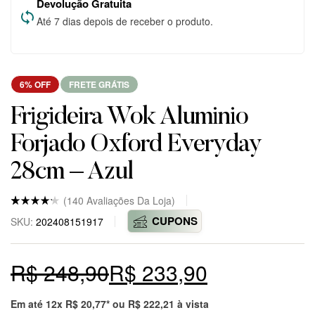
Devolução Gratuita
Até 7 dias depois de receber o produto.
6% OFF
FRETE GRÁTIS
Frigideira Wok Aluminio
Forjado Oxford Everyday
28cm – Azul
(
140
Avaliações Da Loja)
Nota
5
4.8
CUPONS
SKU:
202408151917
de 5
baseado
em
avaliaçõ
R$
248,90
R$
233,90
es
de
clientes
em
markepl
Em até 12x
R$
20,77
* ou
R$
222,21
à vista
ace.