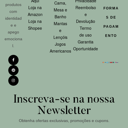
Aqui
Privacidade
Cama,
produtos
Loja na
Reembolso
FORMA
Mesa e
com
Amazon
e
Banho
S DE
identidad
Loja na
Devolução
Mantas
e e
PAGAM
Shopee
Termo
e
apego
de uso
ENTO
Lençóis
emociona
Garantia
Jogos
l.
Oportunidade
Americanos
Inscreva-se na nossa
Newsletter
Obtenha ofertas exclusivas, promoções e cupons.