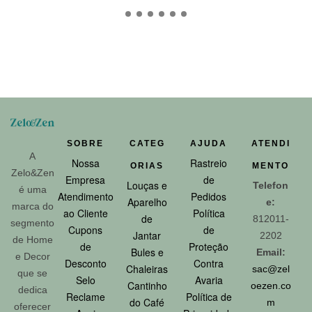
SOBRE
CATEG
AJUDA
ATENDI
A
Nossa
Rastreio
ORIAS
MENTO
Zelo&Zen
Empresa
de
Louças e
Telefon
é uma
Atendimento
Pedidos
Aparelho
e:
marca do
ao Cliente
Política
de
812011-
segmento
Cupons
de
Jantar
2202
de Home
de
Proteção
Bules e
Email:
e Decor
Desconto
Contra
Chaleiras
sac@zel
que se
Selo
Avaria
Cantinho
oezen.co
dedica
Reclame
Política de
do Café
m
oferecer