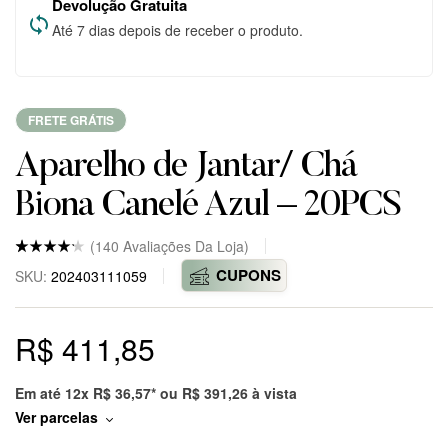
Devolução Gratuita
Até 7 dias depois de receber o produto.
FRETE GRÁTIS
Aparelho de Jantar/ Chá
Biona Canelé Azul – 20PCS
(
140
Avaliações Da Loja)
Nota
5
4.8
CUPONS
SKU:
202403111059
de 5
baseado
em
avaliaçõ
R$
411,85
es
de
clientes
em
markepl
Em até 12x
R$
36,57
* ou
R$
391,26
à vista
ace.
Ver parcelas