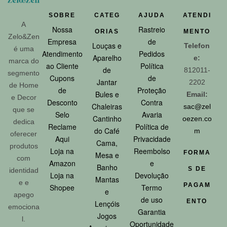
SOBRE
CATEG
AJUDA
ATENDI
A
Nossa
Rastreio
ORIAS
MENTO
Zelo&Zen
Empresa
de
Louças e
Telefon
é uma
Atendimento
Pedidos
Aparelho
e:
marca do
ao Cliente
Política
de
812011-
segmento
Cupons
de
Jantar
2202
de Home
de
Proteção
Bules e
Email:
e Decor
Desconto
Contra
Chaleiras
sac@zel
que se
Selo
Avaria
Cantinho
oezen.co
dedica
Reclame
Política de
do Café
m
oferecer
Aqui
Privacidade
Cama,
produtos
Loja na
Reembolso
FORMA
Mesa e
com
Amazon
e
Banho
S DE
identidad
Loja na
Devolução
Mantas
e e
PAGAM
Shopee
Termo
e
apego
de uso
ENTO
Lençóis
emociona
Garantia
Jogos
l.
Oportunidade