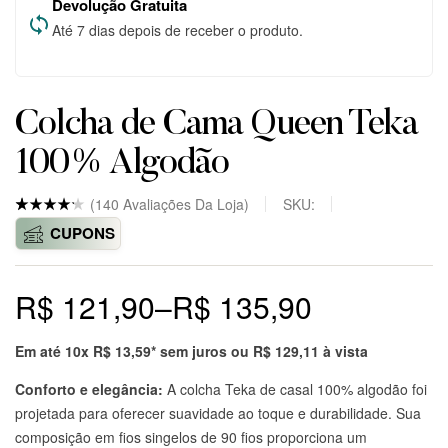
Devolução Gratuita
Até 7 dias depois de receber o produto.
Colcha de Cama Queen Teka
100% Algodão
(
140
Avaliações Da Loja)
SKU:
Nota
5
4.8
CUPONS
de 5
baseado
em
avaliaçõ
R$
121,90
–
R$
135,90
es
de
clientes
em
markepl
Em até 10x
R$
13,59
* sem juros ou
R$
129,11
à vista
ace.
Conforto e elegância:
A colcha Teka de casal 100% algodão foi
projetada para oferecer suavidade ao toque e durabilidade. Sua
composição em fios singelos de 90 fios proporciona um