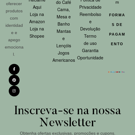
do Café
m
oferecer
Aqui
Privacidade
Cama,
produtos
Loja na
Reembolso
FORMA
Mesa e
com
Amazon
e
Banho
S DE
identidad
Loja na
Devolução
Mantas
e e
PAGAM
Shopee
Termo
e
apego
de uso
ENTO
Lençóis
emociona
Garantia
Jogos
l.
Oportunidade
Americanos
Inscreva-se na nossa
Newsletter
Obtenha ofertas exclusivas, promoções e cupons.