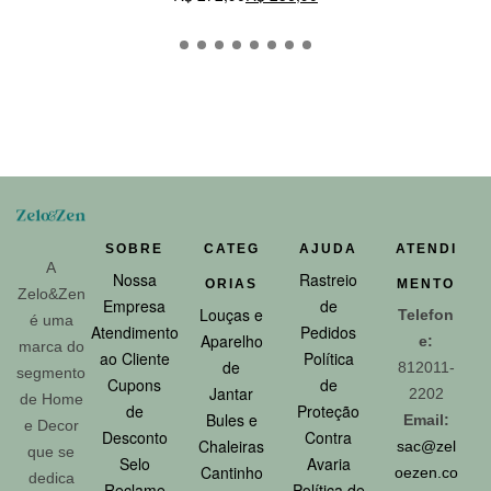
CARRINHO
SOBRE
CATEG
AJUDA
ATENDI
A
Nossa
Rastreio
ORIAS
MENTO
Zelo&Zen
Empresa
de
Louças e
Telefon
é uma
Atendimento
Pedidos
Aparelho
e:
marca do
ao Cliente
Política
de
812011-
segmento
Cupons
de
Jantar
2202
de Home
de
Proteção
Bules e
Email:
e Decor
Desconto
Contra
Chaleiras
sac@zel
que se
Selo
Avaria
Cantinho
oezen.co
dedica
Reclame
Política de