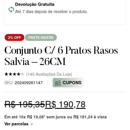
Devolução Gratuita
Até 7 dias depois de receber o produto.
2% OFF
FRETE GRÁTIS
Conjunto C/ 6 Pratos Rasos
Salvia – 26CM
(
140
Avaliações Da Loja)
Nota
5
4.8
CUPONS
SKU:
202409261147
de 5
baseado
em
avaliaçõ
R$
195,35
R$
190,78
es
de
clientes
em
markepl
Em até 10x
R$
19,08
* sem juros ou
R$
181,24
à vista
ace.
Ver parcelas