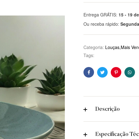
5x de
R$
20,54
R$
102,70
sem juros
Entrega GRÁTIS:
15 - 19 d
6x de
R$
17,12
R$
102,70
Ou receba rápido:
Segunda-
sem juros
7x de
R$
14,67
R$
102,70
Categoria:
Louças,Mais Vend
sem juros
Tags:
8x de
R$
12,84
R$
102,70
sem juros
Facebook
Twitter
Pinterest
Wha
9x de
R$
11,41
R$
102,70
sem juros
10x de
R$
10,27
R$
102,70
sem juros
Descrição
Especificação Téc