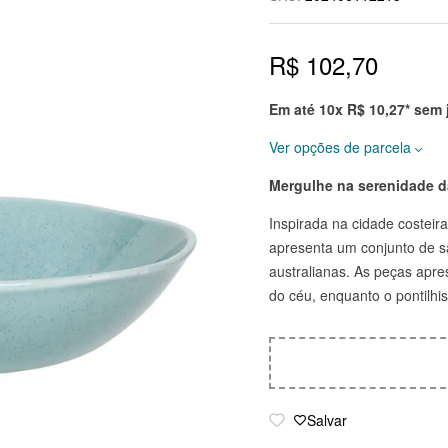
R$
102,70
Em até 10x
R$
10,27
* sem
Ver opções de parcela
Mergulhe na serenidade d
Prazo
Total
Inspirada na cidade costeir
à vista 10% OFF
R$
97,57
apresenta um conjunto de sa
australianas. As peças apr
2x de
R$
51,35
R$
102,70
do céu, enquanto o pontilh
sem juros
3x de
R$
34,23
R$
102,70
sem juros
4x de
R$
25,68
R$
102,70
Salvar
sem juros