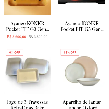
Ayaneo KONKR
Ayaneo KONKR
Pocket FIT G3 Gen3
Pocket FIT G3 Gen3
8GB + 128GB –
8GB + 128GB
R$
3.690,90
R$
3.890,90
ADICIONAR
Amarelo
ADICIONAR
6% OFF
14% OFF
Jogo de 3 Travessas
Aparelho de Jantar
Refratárias Bake
Lanche Oxford