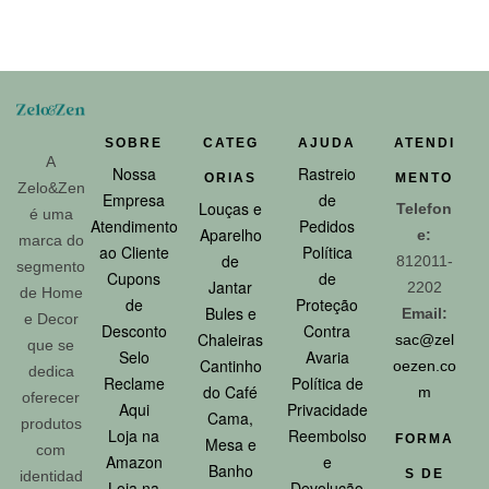
SOBRE
CATEG
AJUDA
ATENDI
A
Nossa
Rastreio
ORIAS
MENTO
Zelo&Zen
Empresa
de
Louças e
Telefon
é uma
Atendimento
Pedidos
Aparelho
e:
marca do
ao Cliente
Política
de
812011-
segmento
Cupons
de
Jantar
2202
de Home
de
Proteção
Bules e
Email:
e Decor
Desconto
Contra
Chaleiras
sac@zel
que se
Selo
Avaria
Cantinho
oezen.co
dedica
Reclame
Política de
do Café
m
oferecer
Aqui
Privacidade
Cama,
produtos
Loja na
Reembolso
FORMA
Mesa e
com
Amazon
e
Banho
S DE
identidad
Loja na
Devolução