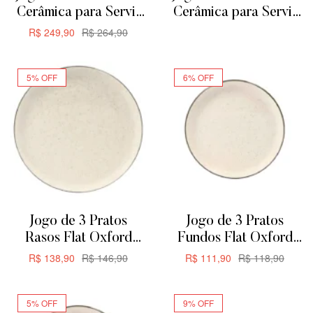
Cerâmica para Servir
Cerâmica para Servir
ou Forno de Barro –
ou Forno de Barro
R$
249,90
R$
264,90
ADICIONAR
Retangular
ADICIONAR
29cm1,875L
5% OFF
6% OFF
Jogo de 3 Pratos
Jogo de 3 Pratos
Rasos Flat Oxford
Fundos Flat Oxford
Duna 26cm
Duna 20,5cm
R$
138,90
R$
146,90
R$
111,90
R$
118,90
ADICIONAR
ADICIONAR
5% OFF
9% OFF