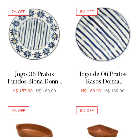
7% OFF
5% OFF
Jogo 06 Pratos
Jogo de 06 Pratos
Fundos Biona Donna
Rasos Donna
Margaridas 21,5cm
Margaridas Biona
R$
157,90
R$
169,90
R$
160,90
R$
169,90
24CM
ADICIONAR
ADICIONAR
6% OFF
6% OFF