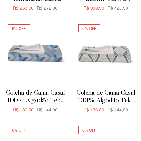
Oxford Para Servir ou
Aquarela Flat 12 Peças
R$
256,90
R$
272,90
R$
368,90
R$
426,90
Forno
ADICIONAR
ADICIONAR
6% OFF
6% OFF
Colcha de Cama Casal
Colcha de Cama Casal
100% Algodão Teka
100% Algodão Teka
Allegro Plus –
Allegro Plus –
R$
136,90
R$
144,90
R$
136,90
R$
144,90
200x230cm –
200x230cm – Zag
ADICIONAR
ADICIONAR
Triangular
6% OFF
6% OFF