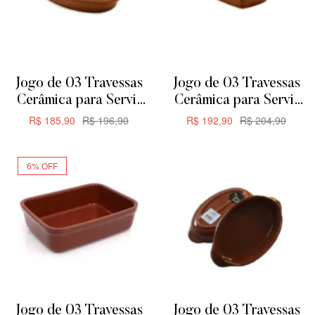
Jogo de 03 Travessas
Jogo de 03 Travessas
Cerâmica para Servir
Cerâmica para Servir
ou Forno de Barro –
ou Forno de Barro –
R$
185,90
R$
196,90
R$
192,90
R$
204,90
Oval 24,5cm 650ML
Retangular 24,5cm
ADICIONAR
ADICIONAR
635ML
6% OFF
Jogo de 03 Travessas
Jogo de 03 Travessas