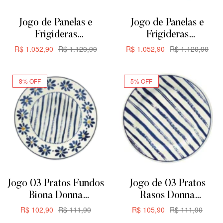
Jogo de Panelas e
Jogo de Panelas e
Frigideras
Frigideras
Antiaderente de
Antiaderente de
R$
1.052,90
R$
1.120,90
R$
1.052,90
R$
1.120,90
Cerâmica Oxford
Cerâmica Oxford
ADICIONAR
ADICIONAR
Everyday 5 Peças
Everyday 5 Peças
8% OFF
5% OFF
Jogo 03 Pratos Fundos
Jogo de 03 Pratos
Biona Donna
Rasos Donna
Margaridas 21,5cm
Margaridas Biona
R$
102,90
R$
111,90
R$
105,90
R$
111,90
24CM
ADICIONAR
ADICIONAR