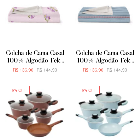
Colcha de Cama Casal
Colcha de Cama Casal
100% Algodão Teka
100% Algodão Teka
Allegro Plus –
Allegro Plus –
R$
136,90
R$
144,90
R$
136,90
R$
144,90
200x230cm –
200x230cm – Rayas
ADICIONAR
ADICIONAR
Orquídeas
6% OFF
6% OFF