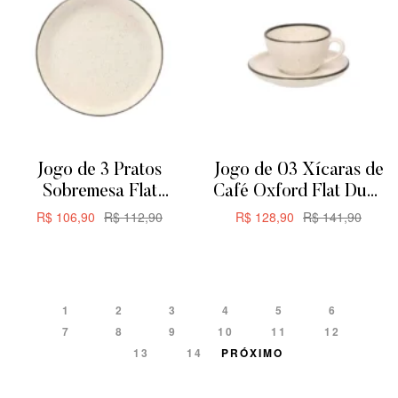
Jogo de 3 Pratos
Jogo de 03 Xícaras de
Sobremesa Flat
Café Oxford Flat Duna
Oxford Duna 20cm
200ML
R$
106,90
R$
112,90
R$
128,90
R$
141,90
ADICIONAR
ADICIONAR
1
2
3
4
5
6
7
8
9
10
11
12
13
14
PRÓXIMO