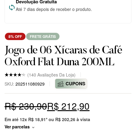
Devolução Gratuita
Até 7 dias depois de receber o produto.
8% OFF
FRETE GRÁTIS
Jogo de 06 Xícaras de Café
Oxford Flat Duna 200ML
(
140
Avaliações Da Loja)
Nota
5
4.8
CUPONS
SKU:
202511080929
de 5
baseado
em
avaliaçõ
R$
230,90
R$
212,90
es
de
clientes
em
markepl
Em até 12x
R$
18,91
* ou
R$
202,26
à vista
ace.
Ver parcelas