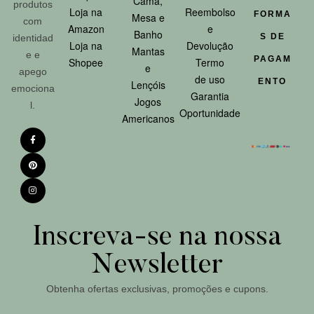
Cama,
produtos
Loja na
Reembolso
FORMA
Mesa e
com
Amazon
e
Banho
S DE
identidad
Loja na
Devolução
Mantas
e e
PAGAM
Shopee
Termo
e
apego
de uso
ENTO
Lençóis
emociona
Garantia
Jogos
l.
Oportunidade
Americanos
Inscreva-se na nossa
Newsletter
Obtenha ofertas exclusivas, promoções e cupons.