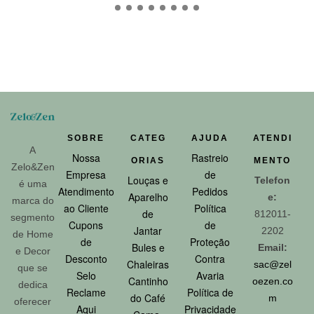
SOBRE
CATEG
AJUDA
ATENDI
A
Nossa
Rastreio
ORIAS
MENTO
Zelo&Zen
Empresa
de
Louças e
Telefon
é uma
Atendimento
Pedidos
Aparelho
e:
marca do
ao Cliente
Política
de
812011-
segmento
Cupons
de
Jantar
2202
de Home
de
Proteção
Bules e
Email:
e Decor
Desconto
Contra
Chaleiras
sac@zel
que se
Selo
Avaria
Cantinho
oezen.co
dedica
Reclame
Política de
do Café
m
oferecer
Aqui
Privacidade