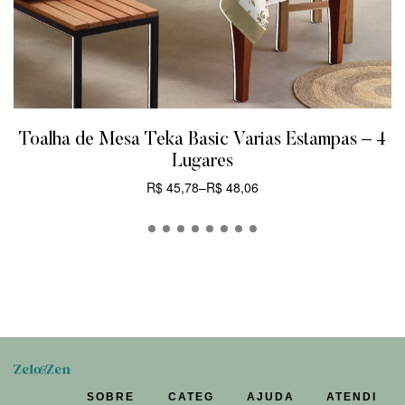
Toalha de Mesa Teka Basic Varias Estampas – 4
Lugares
R$
45,78
–
R$
48,06
CARRINHO
SOBRE
CATEG
AJUDA
ATENDI