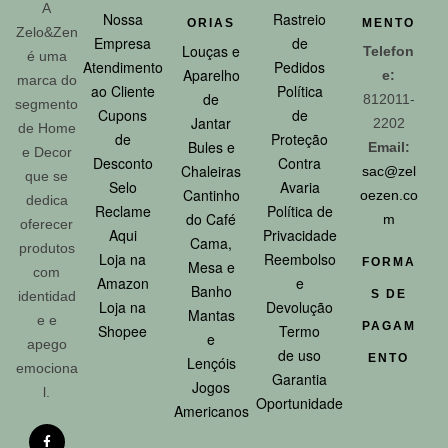
A
Nossa
Rastreio
ORIAS
MENTO
Zelo&Zen
Empresa
de
Louças e
Telefon
é uma
Atendimento
Pedidos
Aparelho
e:
marca do
ao Cliente
Política
de
812011-
segmento
Cupons
de
Jantar
2202
de Home
de
Proteção
Bules e
Email:
e Decor
Desconto
Contra
Chaleiras
sac@zel
que se
Selo
Avaria
Cantinho
oezen.co
dedica
Reclame
Política de
do Café
m
oferecer
Aqui
Privacidade
Cama,
produtos
Loja na
Reembolso
FORMA
Mesa e
com
Amazon
e
Banho
S DE
identidad
Loja na
Devolução
Mantas
e e
PAGAM
Shopee
Termo
e
apego
de uso
ENTO
Lençóis
emociona
Garantia
Jogos
l.
Oportunidade
Americanos