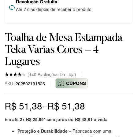
Devolução Gratuita
Até 7 dias depois de receber o produto.
Toalha de Mesa Estampada
Teka Varias Cores – 4
Lugares
(
140
Avaliações Da Loja)
Nota
5
4.8
CUPONS
SKU:
202502191526
de 5
baseado
em
avaliaçõ
R$
51,38
–
R$
51,38
es
de
clientes
em
markepl
Em até 2x
R$
25,69
* sem juros ou
R$
48,81
à vista
ace.
Proteção e Durabilidade
– Fabricada com uma