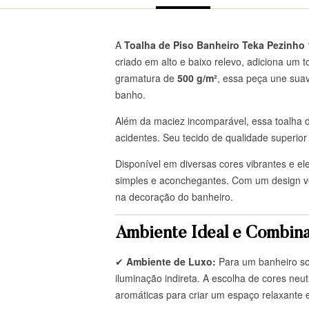
A
Toalha de Piso Banheiro Teka Pezinho
criado em alto e baixo relevo, adiciona um
gramatura de
500 g/m²
, essa peça une suav
banho.
Além da maciez incomparável, essa toalha 
acidentes. Seu tecido de qualidade superio
Disponível em diversas cores vibrantes e el
simples e aconchegantes. Com um design ver
na decoração do banheiro.
Ambiente Ideal e Combin
✔
Ambiente de Luxo:
Para um banheiro so
iluminação indireta. A escolha de cores neu
aromáticas para criar um espaço relaxante e