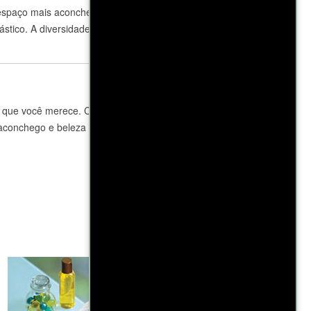
 espaço mais aconchegante. Combine-a com
stico. A diversidade de cores disponíveis
o que você merece. Com atendimento
 aconchego e beleza – escolha Zelo&Zen!