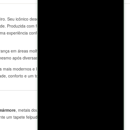
eiro. Seu icônico desenho de pegadas,
dade. Produzida com felpa 100% algodão e
ma experiência confortável ao sair do
rança em áreas molhadas e prevenindo
 mesmo após diversas lavagens.
 os mais modernos e luxuosos até os mais
ade, conforto e um toque de personalidade
mármore
, metais dourados ou cromados e
nte um tapete felpudo próximo à pia e velas