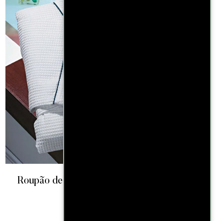
Roupão de Banho Teka Linha Golden Hotel
Piquet – Tamanho G
R$
188,46
–
R$
188,46
CARRINHO