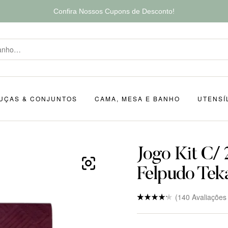
Confira Nossos Cupons de Desconto!
UÇAS & CONJUNTOS
CAMA, MESA E BANHO
UTENSÍ
Jogo Kit C/ 
Felpudo Te
(
140
Avaliações
Nota
5
4.8
de 5
baseado