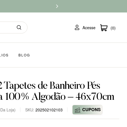
Acesse
(0)
LIOS
BLOG
2 Tapetes de Banheiro Pés
ka 100% Algodão – 46x70cm
CUPONS
 Da Loja)
SKU:
202502102103