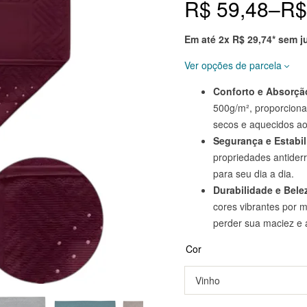
R$
59,48
–
R$
em
avaliaçõ
es
de
clientes
Em até 2x
R$
29,74
* sem j
em
markepl
ace.
Ver opções de parcela
Conforto e Absorçã
Prazo
Total
500g/m², proporciona
secos e aquecidos ao
à vista 10% OFF
R$
56,51
Segurança e Estabi
2x de
R$
29,74
R$
59,48
propriedades antider
sem juros
para seu dia a dia.
Durabilidade e Bele
cores vibrantes por 
perder sua maciez e 
Cor