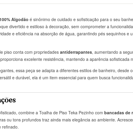
 100% Algodão
é sinônimo de cuidado e sofisticação para o seu banh
 toque divertido e estiloso à decoração, sem comprometer a funcionali
idade e eficiência na absorção de água, garantindo pés sequinhos e u
de piso conta com propriedades
antiderrapantes
, aumentando a segu
r proporciona excelente resistência, mantendo a aparência sofisticada
egantes, essa peça se adapta a diferentes estilos de banheiro, desde
sátil e durável, ela é um item essencial para quem busca funcionalid
ações
fisticado, combine a Toalha de Piso Teka Pezinho com
bancadas de 
tras ou tons profundos traz ainda mais elegância ao ambiente. Acresce
 refinado.