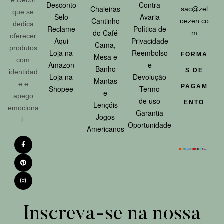
Desconto
Contra
Chaleiras
sac@zel
que se
Selo
Avaria
Cantinho
oezen.co
dedica
Reclame
Política de
do Café
m
oferecer
Aqui
Privacidade
Cama,
produtos
Loja na
Reembolso
FORMA
Mesa e
com
Amazon
e
Banho
S DE
identidad
Loja na
Devolução
Mantas
e e
PAGAM
Shopee
Termo
e
apego
de uso
ENTO
Lençóis
emociona
Garantia
Jogos
l.
Oportunidade
Americanos
Inscreva-se na nossa