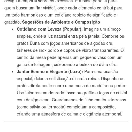
design atemporal sobre os excessos. É a base perfeita para
quem busca um "lar vivido", onde cada elemento contribui para
um todo harmonioso e um cotidiano repleto de significado e
gratidão.
Sugestões de Ambiente e Composição
Cotidiano com Leveza (Popular):
Imagine um almoço
simples, onde a luz natural entra pela janela. Combine os
pratos Duna com jogos americanos de algodão cru,
talheres de inox polido e copos de vidro transparentes. O
centro da mesa pede apenas um pequeno vaso com um
galho de folhagem, celebrando a beleza do dia a dia.
Jantar Sereno e Elegante (Luxo):
Para uma ocasião
especial, deixe a sofisticação discreta reinar. Disponha os
pratos diretamente sobre uma mesa de madeira ou pedra.
Use talheres em dourado fosco ou grafite e taças de cristal
com design clean. Guardanapos de linho em tons terrosos
(como sálvia ou terracota) completam a composição,
criando uma atmosfera de calma e elegância atemporal.