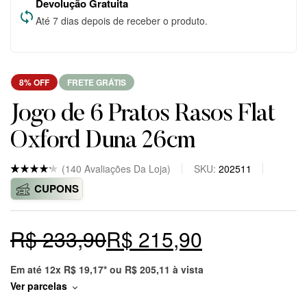
Devolução Gratuita
Até 7 dias depois de receber o produto.
8% OFF
FRETE GRÁTIS
Jogo de 6 Pratos Rasos Flat
Oxford Duna 26cm
(
140
Avaliações Da Loja)
SKU:
202511
Nota
5
4.8
CUPONS
de 5
baseado
em
avaliaçõ
R$
233,90
R$
215,90
es
de
clientes
em
markepl
Em até 12x
R$
19,17
* ou
R$
205,11
à vista
ace.
Ver parcelas