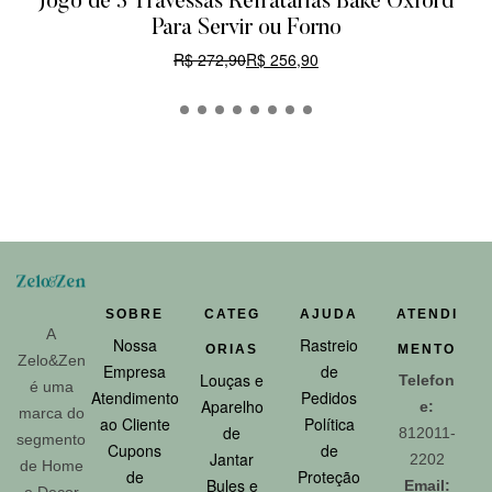
Jogo de 3 Travessas Refratárias Bake Oxford
Para Servir ou Forno
R$
272,90
R$
256,90
CARRINHO
SOBRE
CATEG
AJUDA
ATENDI
A
Nossa
Rastreio
ORIAS
MENTO
Zelo&Zen
Empresa
de
Louças e
Telefon
é uma
Atendimento
Pedidos
Aparelho
e:
marca do
ao Cliente
Política
de
812011-
segmento
Cupons
de
Jantar
2202
de Home
de
Proteção
Bules e
Email:
e Decor