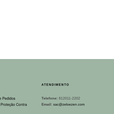
ATENDIMENTO
e Pedidos
Telefone:
812011-2202
e Proteção Contra
Email:
sac@zeloezen.com