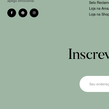
apego emocional.
Selo Reclam
Loja na Ama
Loja na Sho
Inscre