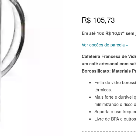
R$
105,73
Em até 10x
R$
10,57
* sem
Ver opções de parcela
Cafeteira Francesa de Vid
Prazo
Total
um café artesanal com sa
Borossilicato:
Materiais P
à vista 10% OFF
R$
100,44
Feita de vidro boross
2x de
R$
52,87
R$
105,73
térmicos.
sem juros
Mais forte e durável 
3x de
R$
35,24
R$
105,73
minimizando o risco 
sem juros
Suporta o uso freque
Livre de BPA e outro
4x de
R$
26,43
R$
105,73
sem juros