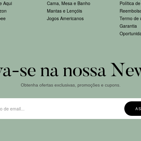
e Aqui
Cama, Mesa e Banho
Política d
zon
Mantas e Lençóis
Reembolso
pee
Jogos Americanos
Termo de 
Garantia
Oportunid
va-se na nossa New
Obtenha ofertas exclusivas, promoções e cupons.
A