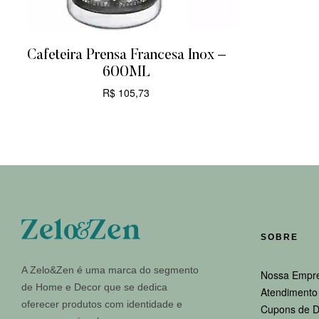
Cafeteira Prensa Francesa Inox –
600ML
R$
105,73
CARRINHO
SOBRE
A Zelo&Zen é uma marca do segmento
Nossa Empr
de Home e Decor que se dedica
Atendimento 
oferecer produtos com identidade e
Cupons de D