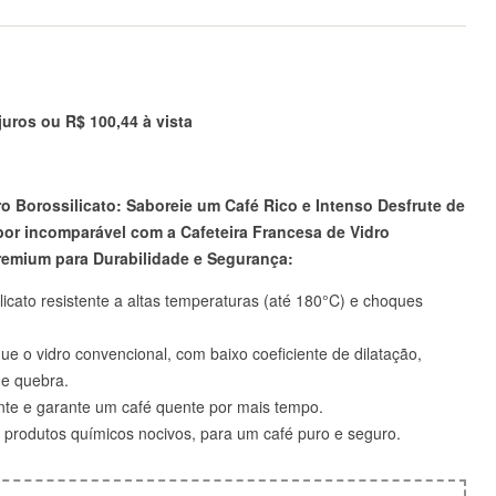
 juros ou
R$
100,44
à vista
ro Borossilicato: Saboreie um Café Rico e Intenso
Desfrute de
bor incomparável com a Cafeteira Francesa de Vidro
remium para Durabilidade e Segurança:
ilicato resistente a altas temperaturas (até 180°C) e choques
que o vidro convencional, com baixo coeficiente de dilatação,
de quebra.
nte e garante um café quente por mais tempo.
s produtos químicos nocivos, para um café puro e seguro.