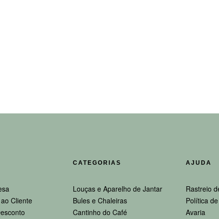
CATEGORIAS
AJUDA
esa
Louças e Aparelho de Jantar
Rastreio d
ao Cliente
Bules e Chaleiras
Política d
esconto
Cantinho do Café
Avaria