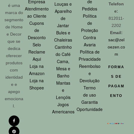
Empresa
de
Louças e
Telefon
é uma
Atendimento
Pedidos
Aparelho
e:
marca do
ao Cliente
Política
de
812011-
segmento
Cupons
de
Jantar
2202
de Home
de
Proteção
Bules e
Email:
e Decor
Desconto
Contra
Chaleiras
sac@zel
que se
Selo
Avaria
Cantinho
oezen.co
dedica
Reclame
Política de
do Café
m
oferecer
Aqui
Privacidade
Cama,
produtos
Loja na
Reembolso
FORMA
Mesa e
com
Amazon
e
Banho
S DE
identidad
Loja na
Devolução
Mantas
e e
PAGAM
Shopee
Termo
e
apego
de uso
ENTO
Lençóis
emociona
Garantia
Jogos
l.
Oportunidade
Americanos