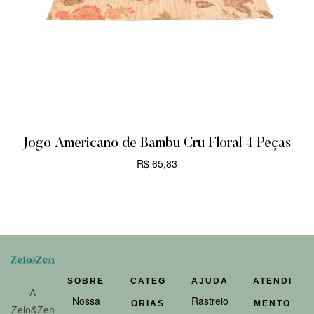
Jogo Americano de Bambu Cru Floral 4 Peças
R$
65,83
CARRINHO
SOBRE
CATEG
AJUDA
ATENDI
A
Nossa
Rastreio
ORIAS
MENTO
Zelo&Zen