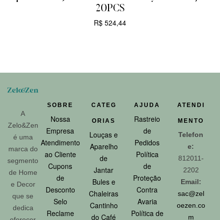
20PCS
R$
524,44
CARRINHO
SOBRE
CATEG
AJUDA
ATENDI
A
Nossa
Rastreio
ORIAS
MENTO
Zelo&Zen
Empresa
de
Louças e
Telefon
é uma
Atendimento
Pedidos
Aparelho
e:
marca do
ao Cliente
Política
de
812011-
segmento
Cupons
de
Jantar
2202
de Home
de
Proteção
Bules e
Email:
e Decor
Desconto
Contra
Chaleiras
sac@zel
que se
Selo
Avaria
Cantinho
oezen.co
dedica
Reclame
Política de
do Café
m
oferecer