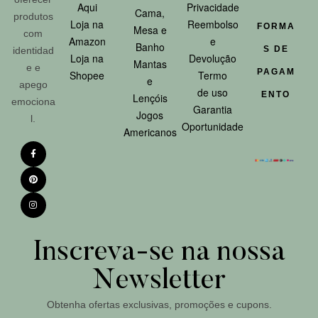
Aqui
Privacidade
Cama,
produtos
Loja na
Reembolso
FORMA
Mesa e
com
Amazon
e
Banho
S DE
identidad
Loja na
Devolução
Mantas
e e
PAGAM
Shopee
Termo
e
apego
de uso
ENTO
Lençóis
emociona
Garantia
Jogos
l.
Oportunidade
Americanos
Inscreva-se na nossa
Newsletter
Obtenha ofertas exclusivas, promoções e cupons.