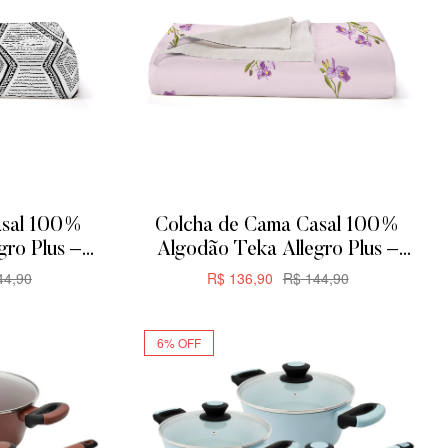
asal 100%
Colcha de Cama Casal 100%
gro Plus –
Algodão Teka Allegro Plus –
 Zag
200x230cm – Orquídeas
4,90
R$
136,90
R$
144,90
R
ADICIONAR
6% OFF