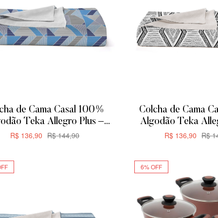
cha de Cama Casal 100%
Colcha de Cama C
odão Teka Allegro Plus –
Algodão Teka Alle
00x230cm – Triangular
200x230cm –
R$
136,90
R$
144,90
R$
136,90
R$
14
ADICIONAR
ADICIONA
OFF
6% OFF