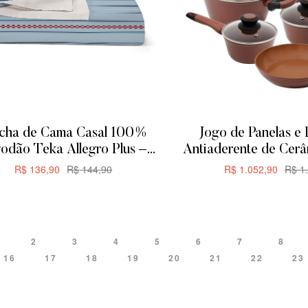
cha de Cama Casal 100%
Jogo de Panelas e 
odão Teka Allegro Plus –
Antiaderente de Cer
200x230cm – Rayas
Everyday 5 P
R$
136,90
R$
144,90
R$
1.052,90
R$
1.
ADICIONAR
ADICIONA
2
3
4
5
6
7
8
16
17
18
19
20
21
22
23