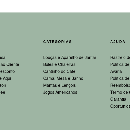
CATEGORIAS
AJUDA
esa
Louças e Aparelho de Jantar
Rastreio d
ao Cliente
Bules e Chaleiras
Política d
esconto
Cantinho do Café
Avaria
e Aqui
Cama, Mesa e Banho
Política d
zon
Mantas e Lençóis
Reembolso
pee
Jogos Americanos
Termo de 
Garantia
Oportunid