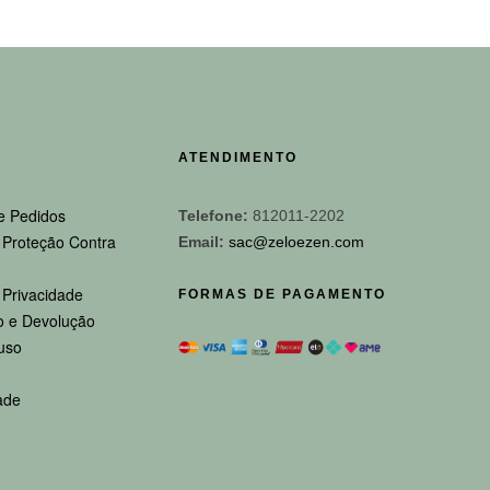
ATENDIMENTO
e Pedidos
Telefone:
812011-2202
e Proteção Contra
Email:
sac@zeloezen.com
e Privacidade
FORMAS DE PAGAMENTO
 e Devolução
uso
ade