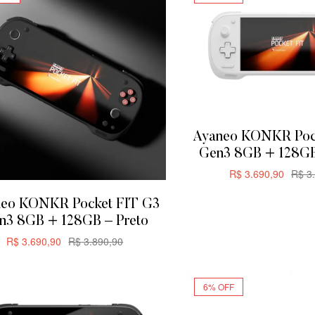
Ayaneo KONKR Poc
Gen3 8GB + 128GB
R$
3.690,90
R$
3.
ADICIONA
eo KONKR Pocket FIT G3
n3 8GB + 128GB – Preto
R$
3.690,90
R$
3.890,90
ADICIONAR
6% OFF