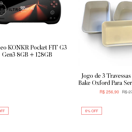
FILTRO
eo KONKR Pocket FIT G3
Gen3 8GB + 128GB
ADICIONAR
Jogo de 3 Travessas 
Bake Oxford Para Ser
R$
256,90
R$
27
ADICIONA
OFF
6% OFF