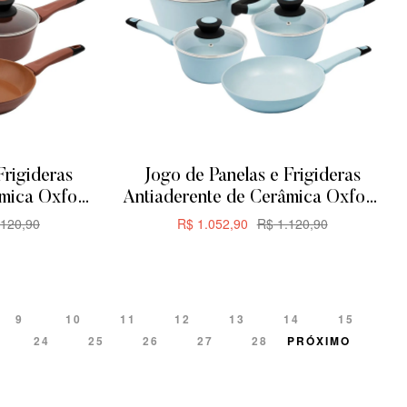
Frigideras
Jogo de Panelas e Frigideras
âmica Oxford
Antiaderente de Cerâmica Oxford
eças
Everyday 5 Peças
120,90
R$
1.052,90
R$
1.120,90
R
ADICIONAR
9
10
11
12
13
14
15
24
25
26
27
28
PRÓXIMO