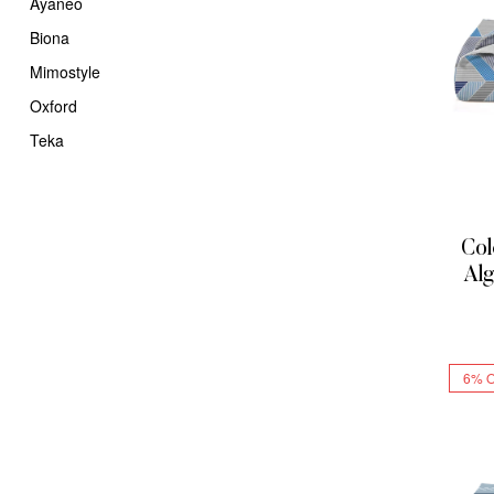
Ayaneo
Biona
Mimostyle
Oxford
Teka
Col
Alg
2
6% 