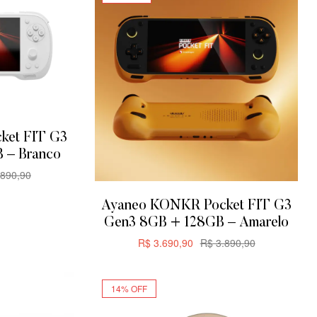
ket FIT G3
 – Branco
890,90
R
Ayaneo KONKR Pocket FIT G3
Gen3 8GB + 128GB – Amarelo
R$
3.690,90
R$
3.890,90
ADICIONAR
14% OFF