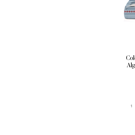
Col
Alg
1