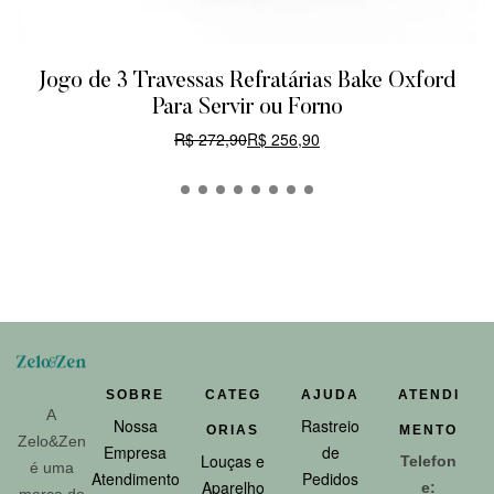
Jogo de 3 Travessas Refratárias Bake Oxford
Para Servir ou Forno
R$
272,90
R$
256,90
CARRINHO
SOBRE
CATEG
AJUDA
ATENDI
A
Nossa
Rastreio
ORIAS
MENTO
Zelo&Zen
Empresa
de
Louças e
Telefon
é uma
Atendimento
Pedidos
Aparelho
e:
marca do