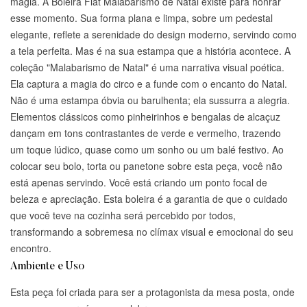
magia. A Boleira Flat Malabarismo de Natal existe para honrar
esse momento. Sua forma plana e limpa, sobre um pedestal
elegante, reflete a serenidade do design moderno, servindo como
a tela perfeita. Mas é na sua estampa que a história acontece. A
coleção "Malabarismo de Natal" é uma narrativa visual poética.
Ela captura a magia do circo e a funde com o encanto do Natal.
Não é uma estampa óbvia ou barulhenta; ela sussurra a alegria.
Elementos clássicos como pinheirinhos e bengalas de alcaçuz
dançam em tons contrastantes de verde e vermelho, trazendo
um toque lúdico, quase como um sonho ou um balé festivo. Ao
colocar seu bolo, torta ou panetone sobre esta peça, você não
está apenas servindo. Você está criando um ponto focal de
beleza e apreciação. Esta boleira é a garantia de que o cuidado
que você teve na cozinha será percebido por todos,
transformando a sobremesa no clímax visual e emocional do seu
encontro.
Ambiente e Uso
Esta peça foi criada para ser a protagonista da mesa posta, onde