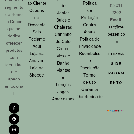
ao Cliente
Política
de
812011-
segmento
Cupons
de
Jantar
2202
de Home
de
Proteção
Bules e
Email:
e Decor
Desconto
Contra
Chaleiras
sac@zel
que se
Selo
Avaria
Cantinho
oezen.co
dedica
Reclame
Política de
do Café
m
oferecer
Aqui
Privacidade
Cama,
produtos
Loja na
Reembolso
FORMA
Mesa e
com
Amazon
e
Banho
S DE
identidad
Loja na
Devolução
Mantas
e e
PAGAM
Shopee
Termo
e
apego
de uso
ENTO
Lençóis
emociona
Garantia
Jogos
l.
Oportunidade
Americanos