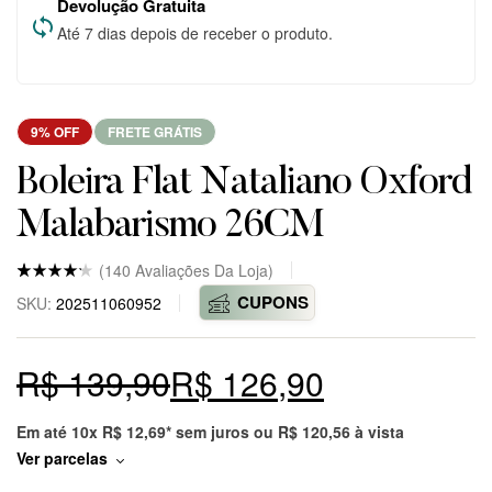
Devolução Gratuita
Até 7 dias depois de receber o produto.
9% OFF
FRETE GRÁTIS
Boleira Flat Nataliano Oxford
Malabarismo 26CM
(
140
Avaliações Da Loja)
Nota
5
4.8
CUPONS
SKU:
202511060952
de 5
baseado
em
avaliaçõ
R$
139,90
R$
126,90
es
de
clientes
em
markepl
Em até 10x
R$
12,69
* sem juros ou
R$
120,56
à vista
ace.
Ver parcelas