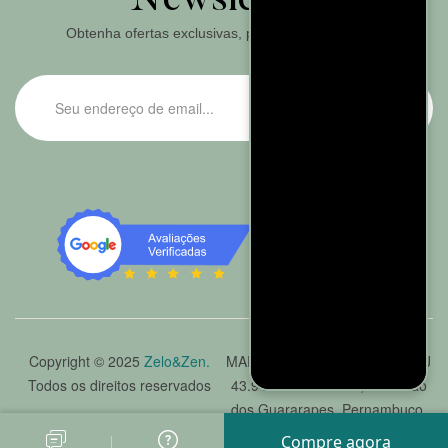
Newsletter
Obtenha ofertas exclusivas, promoções e cupons.
ASSINAR
Copyright © 2025
Zelo&Zen.
MARINHO FALCÃO LTDA. CNPJ
Todos os direitos reservados
43.943.476/0001-79, Jaboatão
dos Guararapes, Pernambuco.
Compre agora