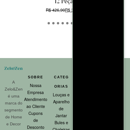
12 Peças
R$
426,90
R$
368,90
CARRINHO
SOBRE
CATEG
AJUDA
ATENDI
A
Nossa
Rastreio
ORIAS
MENTO
Zelo&Zen
Empresa
de
Louças e
Telefon
é uma
Atendimento
Pedidos
Aparelho
e:
marca do
ao Cliente
Política
de
812011-
segmento
Cupons
de
Jantar
2202
de Home
de
Proteção
Bules e
Email:
e Decor
Desconto
Contra
Chaleiras
sac@zel