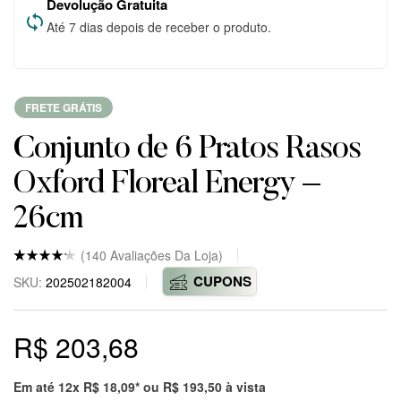
Devolução Gratuita
Até 7 dias depois de receber o produto.
FRETE GRÁTIS
Conjunto de 6 Pratos Rasos
Oxford Floreal Energy –
26cm
(
140
Avaliações Da Loja)
Nota
5
4.8
CUPONS
SKU:
202502182004
de 5
baseado
em
avaliaçõ
R$
203,68
es
de
clientes
em
markepl
Em até 12x
R$
18,09
* ou
R$
193,50
à vista
ace.