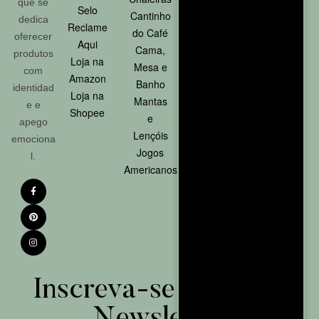
que se
Selo
Avaria
Cantinho
oezen.co
dedica
Reclame
Política de
do Café
m
oferecer
Aqui
Privacidade
Cama,
produtos
Loja na
Reembolso
FORMA
Mesa e
com
Amazon
e
Banho
S DE
identidad
Loja na
Devolução
Mantas
e e
PAGAM
Shopee
Termo
e
apego
de uso
ENTO
Lençóis
emociona
Garantia
Jogos
l.
Oportunidade
Americanos
Inscreva-se na nossa