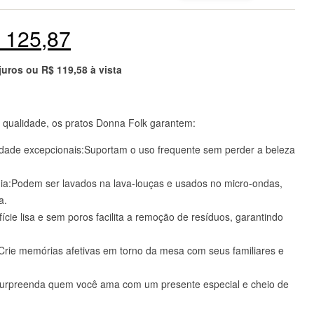
125,87
 juros ou
R$
119,58
à vista
a qualidade, os pratos Donna Folk garantem:
lidade excepcionais:Suportam o uso frequente sem perder a beleza
 dia:Podem ser lavados na lava-louças e usados no micro-ondas,
a.
fície lisa e sem poros facilita a remoção de resíduos, garantindo
rie memórias afetivas em torno da mesa com seus familiares e
:Surpreenda quem você ama com um presente especial e cheio de