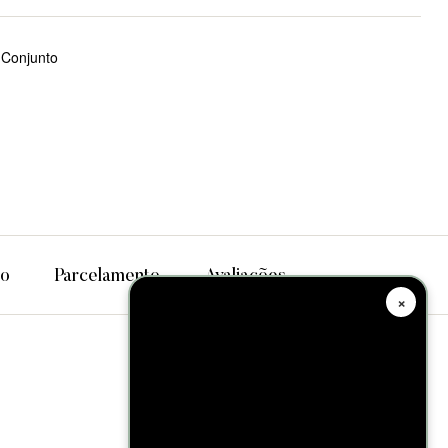
 Conjunto
tsApp
to
Parcelamento
Avaliações
×