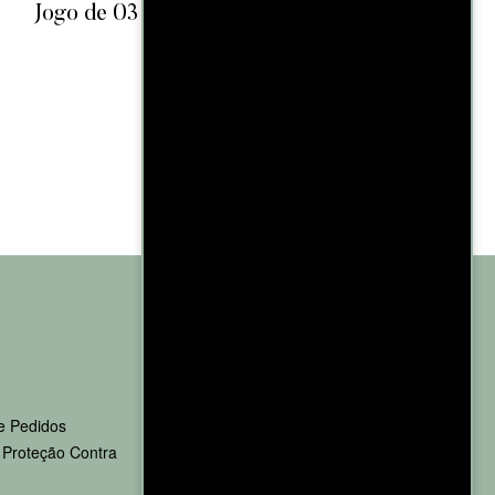
Jogo de 03 Pratos Rasos Donna Margaridas
Biona 24CM
R$
111,90
R$
105,90
CARRINHO
ATENDIMENTO
e Pedidos
Telefone:
812011-2202
e Proteção Contra
Email:
sac@zeloezen.com