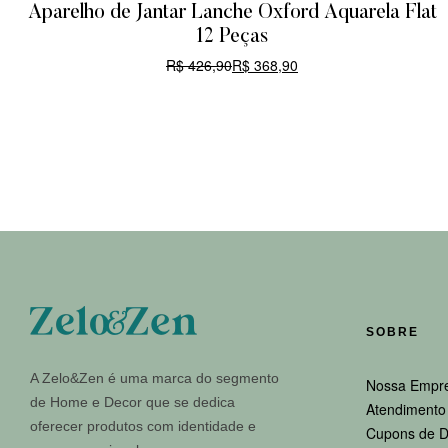
Aparelho de Jantar Lanche Oxford Aquarela Flat
12 Peças
R$
426,90
R$
368,90
CARRINHO
SOBRE
A Zelo&Zen é uma marca do segmento
Nossa Empr
de Home e Decor que se dedica
Atendimento 
oferecer produtos com identidade e
Cupons de D