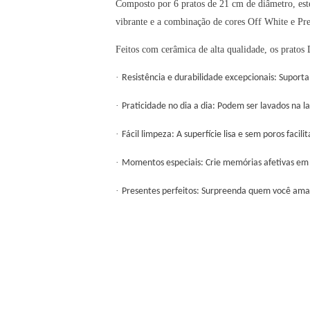
Composto por 6 pratos de 21 cm de diâmetro, este 
vibrante e a combinação de cores Off White e Pre
Feitos com cerâmica de alta qualidade
, os pratos
·
Resistência e durabilidade excepcionais:
Suportam
·
Praticidade no dia a dia:
Podem ser lavados na lav
·
Fácil limpeza:
A superfície lisa e sem poros facil
·
Momentos especiais:
Crie memórias afetivas em 
·
Presentes perfeitos:
Surpreenda quem você ama c