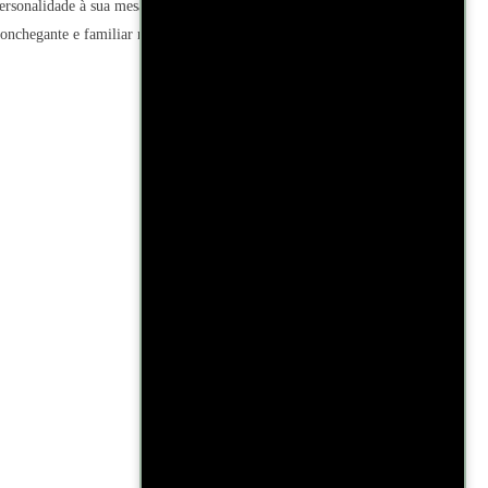
ersonalidade à sua mesa. A estampa floral
nchegante e familiar nas refeições do dia a dia.