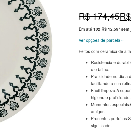
Nota
5
4.8
de 5
baseado
R$
174,45
R$
em
avaliaçõ
es
de
clientes
Em até 10x
R$
12,59
* sem
em
markepl
ace.
Ver opções de parcela
Feitos com cerâmica de alt
Prazo
Total
Resistência e durabi
à vista 10% OFF
R$
119,58
e o brilho.
Praticidade no dia a
2x de
R$
62,94
R$
125,87
facilitando a sua rotin
sem juros
Fácil limpeza:A super
3x de
R$
41,96
R$
125,87
higiene e praticidade.
sem juros
Momentos especiais:C
amigos.
4x de
R$
31,47
R$
125,87
Presentes perfeitos
sem juros
significado.