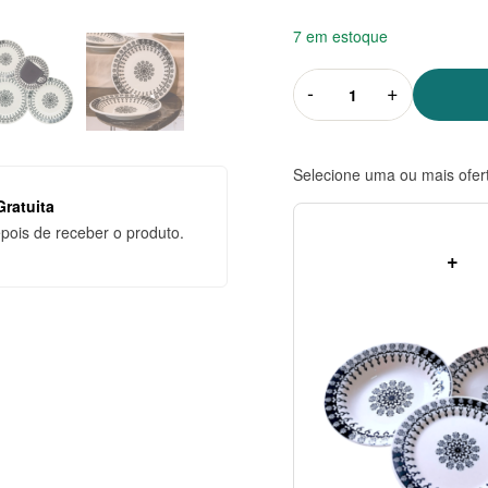
5x de
R$
25,17
R$
125,87
sem juros
7 em estoque
6x de
R$
20,98
R$
125,87
-
+
sem juros
7x de
R$
17,98
R$
125,87
sem juros
Selecione uma ou mais ofer
8x de
R$
15,73
R$
125,87
ratuita
sem juros
epois de receber o produto.
+
9x de
R$
13,99
R$
125,87
sem juros
10x de
R$
12,59
R$
125,87
sem juros