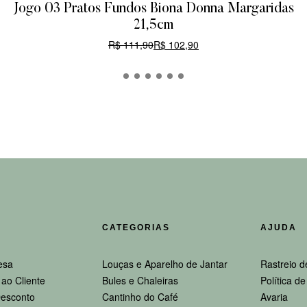
Jogo 03 Pratos Fundos Biona Donna Margaridas
21,5cm
R$
111,90
R$
102,90
CARRINHO
CATEGORIAS
AJUDA
esa
Louças e Aparelho de Jantar
Rastreio d
ao Cliente
Bules e Chaleiras
Política d
esconto
Cantinho do Café
Avaria