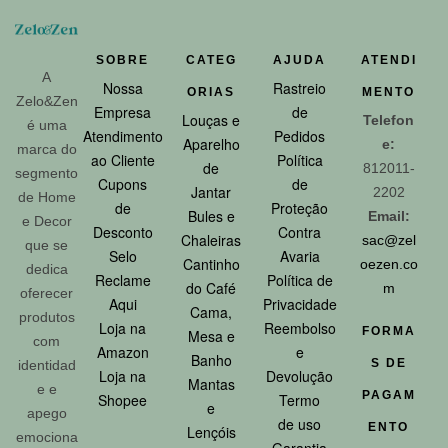
SOBRE
CATEG
AJUDA
ATENDI
A
Nossa
Rastreio
ORIAS
MENTO
Zelo&Zen
Empresa
de
Louças e
Telefon
é uma
Atendimento
Pedidos
Aparelho
e:
marca do
ao Cliente
Política
de
812011-
segmento
Cupons
de
Jantar
2202
de Home
de
Proteção
Bules e
Email:
e Decor
Desconto
Contra
Chaleiras
sac@zel
que se
Selo
Avaria
Cantinho
oezen.co
dedica
Reclame
Política de
do Café
m
oferecer
Aqui
Privacidade
Cama,
produtos
Loja na
Reembolso
FORMA
Mesa e
com
Amazon
e
Banho
S DE
identidad
Loja na
Devolução
Mantas
e e
PAGAM
Shopee
Termo
e
apego
de uso
ENTO
Lençóis
emociona