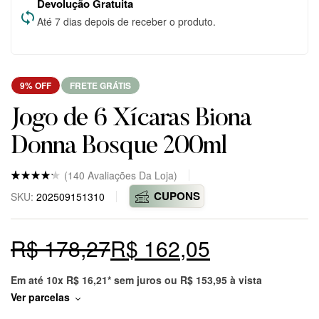
Devolução Gratuita
Até 7 dias depois de receber o produto.
9% OFF
FRETE GRÁTIS
Jogo de 6 Xícaras Biona
Donna Bosque 200ml
(
140
Avaliações Da Loja)
Nota
5
4.8
CUPONS
SKU:
202509151310
de 5
baseado
em
avaliaçõ
R$
178,27
R$
162,05
es
de
clientes
em
markepl
Em até 10x
R$
16,21
* sem juros ou
R$
153,95
à vista
ace.
Ver parcelas