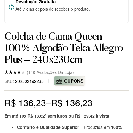
Devolução Gratuita
Até 7 dias depois de receber o produto.
Colcha de Cama Queen
100% Algodão Teka Allegro
Plus – 240x230cm
(
140
Avaliações Da Loja)
Nota
5
4.8
CUPONS
SKU:
202502192235
de 5
baseado
em
avaliaçõ
R$
136,23
–
R$
136,23
es
de
clientes
em
markepl
Em até 10x
R$
13,62
* sem juros ou
R$
129,42
à vista
ace.
Conforto e Qualidade Superior
– Produzida em
100%