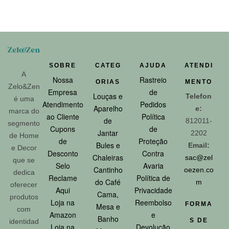
SOBRE
CATEG
AJUDA
ATENDI
A
Nossa
Rastreio
ORIAS
MENTO
Zelo&Zen
Empresa
de
Louças e
Telefon
é uma
Atendimento
Pedidos
Aparelho
e:
marca do
ao Cliente
Política
de
812011-
segmento
Cupons
de
Jantar
2202
de Home
de
Proteção
Bules e
Email:
e Decor
Desconto
Contra
Chaleiras
sac@zel
que se
Selo
Avaria
Cantinho
oezen.co
dedica
Reclame
Política de
do Café
m
oferecer
Aqui
Privacidade
Cama,
produtos
Loja na
Reembolso
FORMA
Mesa e
com
Amazon
e
Banho
S DE
identidad
Loja na
Devolução