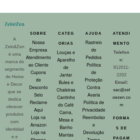
SOBRE
CATEG
AJUDA
ATENDI
A
Nossa
Rastreio
ORIAS
MENTO
Zelo&Zen
Empresa
de
Louças e
Telefon
é uma
Atendimento
Pedidos
Aparelho
e:
marca do
ao Cliente
Política
de
812011-
segmento
Cupons
de
Jantar
2202
de Home
de
Proteção
Bules e
Email:
e Decor
Desconto
Contra
Chaleiras
sac@zel
que se
Selo
Avaria
Cantinho
oezen.co
dedica
Reclame
Política de
do Café
m
oferecer
Aqui
Privacidade
Cama,
produtos
Loja na
Reembolso
FORMA
Mesa e
com
Amazon
e
Banho
S DE
identidad
Loja na
Devolução
Mantas
e e
PAGAM
Shopee
Termo