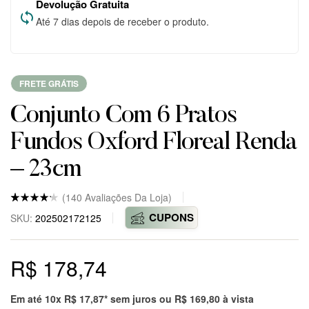
Devolução Gratuita
Até 7 dias depois de receber o produto.
FRETE GRÁTIS
Conjunto Com 6 Pratos
Fundos Oxford Floreal Renda
– 23cm
(
140
Avaliações Da Loja)
Nota
5
4.8
CUPONS
SKU:
202502172125
de 5
baseado
em
avaliaçõ
R$
178,74
es
de
clientes
em
markepl
Em até 10x
R$
17,87
* sem juros ou
R$
169,80
à vista
ace.