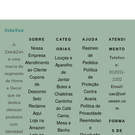
SOBRE
CATEG
AJUDA
ATENDI
A
Nossa
Rastreio
ORIAS
MENTO
Zelo&Zen
Empresa
de
Louças e
Telefon
é uma
Atendimento
Pedidos
Aparelho
e:
marca do
ao Cliente
Política
de
812011-
segmento
Cupons
de
Jantar
2202
de Home
de
Proteção
Bules e
Email:
e Decor
Desconto
Contra
Chaleiras
sac@zel
que se
Selo
Avaria
Cantinho
oezen.co
dedica
Reclame
Política de
do Café
m
oferecer
Aqui
Privacidade
Cama,
produtos
Loja na
Reembolso
FORMA
Mesa e
com
Amazon
e
Banho
S DE
identidad
Loja na
Devolução