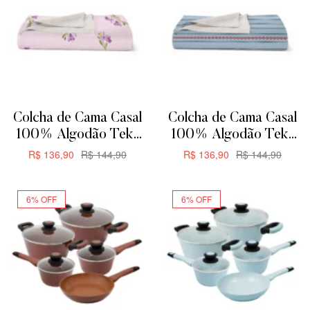
Colcha de Cama Casal
Colcha de Cama Casal
100% Algodão Teka
100% Algodão Teka
Allegro Plus –
Allegro Plus –
R$
136,90
R$
144,90
R$
136,90
R$
144,90
200x230cm –
200x230cm – Rayas
ADICIONAR
ADICIONAR
Orquídeas
6% OFF
6% OFF