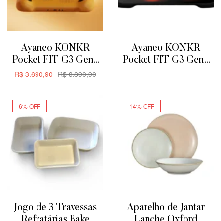
Ayaneo KONKR
Ayaneo KONKR
Pocket FIT G3 Gen3
Pocket FIT G3 Gen3
8GB + 128GB –
8GB + 128GB
R$
3.690,90
R$
3.890,90
ADICIONAR
Amarelo
ADICIONAR
6% OFF
14% OFF
Jogo de 3 Travessas
Aparelho de Jantar
Refratárias Bake
Lanche Oxford