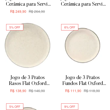
Cerâmica para Servir
Cerâmica para Servir
ou Forno de Barro –
ou Forno de Barro
R$
249,90
R$
264,90
ADICIONAR
Retangular
ADICIONAR
29cm1,875L
5% OFF
6% OFF
Jogo de 3 Pratos
Jogo de 3 Pratos
Rasos Flat Oxford
Fundos Flat Oxford
Duna 26cm
Duna 20,5cm
R$
138,90
R$
146,90
R$
111,90
R$
118,90
ADICIONAR
ADICIONAR
5% OFF
9% OFF