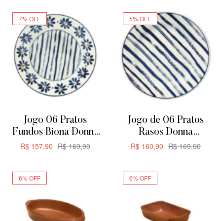
7% OFF
5% OFF
Jogo 06 Pratos
Jogo de 06 Pratos
Fundos Biona Donna
Rasos Donna
Margaridas 21,5cm
Margaridas Biona
R$
157,90
R$
169,90
R$
160,90
R$
169,90
24CM
ADICIONAR
ADICIONAR
6% OFF
6% OFF