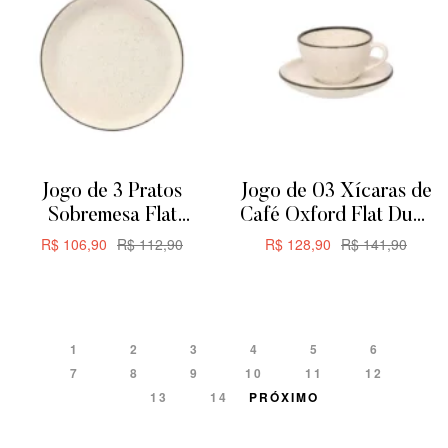
Jogo de 3 Pratos
Jogo de 03 Xícaras de
Sobremesa Flat
Café Oxford Flat Duna
Oxford Duna 20cm
200ML
R$
106,90
R$
112,90
R$
128,90
R$
141,90
ADICIONAR
ADICIONAR
1
2
3
4
5
6
7
8
9
10
11
12
13
14
PRÓXIMO