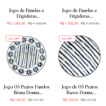
Jogo de Panelas e
Jogo de Panelas e
Frigideras
Frigideras
Antiaderente de
Antiaderente de
R$
1.052,90
R$
1.120,90
R$
1.052,90
R$
1.120,90
Cerâmica Oxford
Cerâmica Oxford
ADICIONAR
ADICIONAR
Everyday 5 Peças
Everyday 5 Peças
8% OFF
5% OFF
Jogo 03 Pratos Fundos
Jogo de 03 Pratos
Biona Donna
Rasos Donna
Margaridas 21,5cm
Margaridas Biona
R$
102,90
R$
111,90
R$
105,90
R$
111,90
24CM
ADICIONAR
ADICIONAR