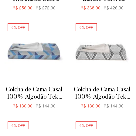
Oxford Para Servir ou
Aquarela Flat 12 Peças
R$
256,90
R$
272,90
R$
368,90
R$
426,90
Forno
ADICIONAR
ADICIONAR
6% OFF
6% OFF
Colcha de Cama Casal
Colcha de Cama Casal
100% Algodão Teka
100% Algodão Teka
Allegro Plus –
Allegro Plus –
R$
136,90
R$
144,90
R$
136,90
R$
144,90
200x230cm –
200x230cm – Zag
ADICIONAR
ADICIONAR
Triangular
6% OFF
6% OFF