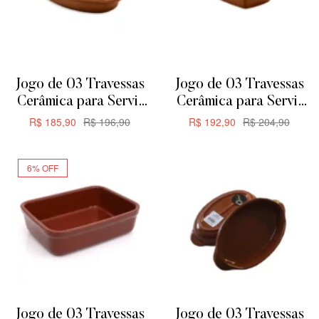
Jogo de 03 Travessas
Jogo de 03 Travessas
Cerâmica para Servir
Cerâmica para Servir
ou Forno de Barro –
ou Forno de Barro –
R$
185,90
R$
196,90
R$
192,90
R$
204,90
Oval 24,5cm 650ML
Retangular 24,5cm
ADICIONAR
ADICIONAR
635ML
6% OFF
Jogo de 03 Travessas
Jogo de 03 Travessas