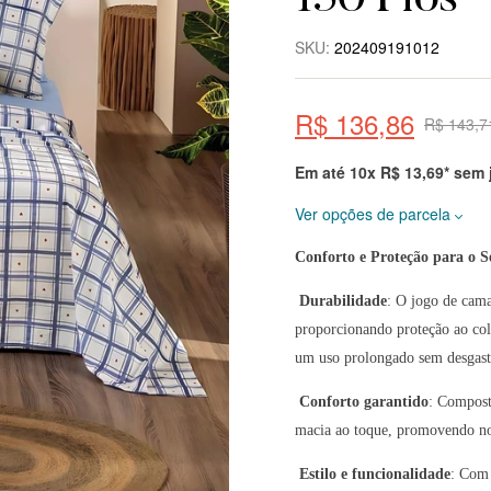
150 Fios
SKU:
202409191012
R$
136,86
R$
143,7
Em até 10x
R$
13,69
* sem
Ver opções de parcela
Conforto e Proteção para o S
Prazo
Total
Durabilidade
: O jogo de cama
à vista 10% OFF
R$
130,02
proporcionando proteção ao colc
2x de
R$
68,43
R$
136,86
um uso prolongado sem desgast
sem juros
Conforto garantido
: Compost
3x de
R$
45,62
R$
136,86
macia ao toque, promovendo noit
sem juros
Estilo e funcionalidade
: Com 
4x de
R$
34,22
R$
136,86