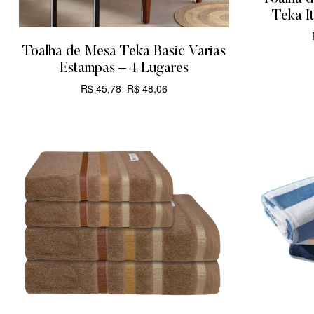
Teka It
Toalha de Mesa Teka Basic Varias
Estampas – 4 Lugares
R$
45,78
–
R$
48,06
CARRINHO