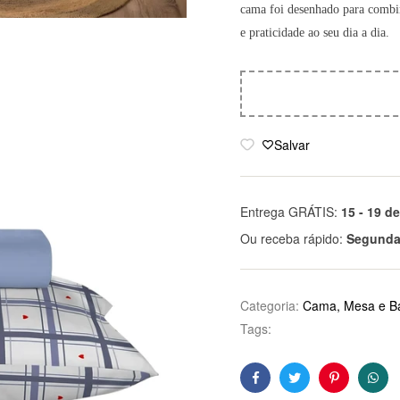
cama foi desenhado para combin
sem juros
e praticidade ao seu dia a dia.
5x de
R$
27,37
R$
136,86
sem juros
6x de
R$
22,81
R$
136,86
sem juros
Salvar
7x de
R$
19,55
R$
136,86
sem juros
Entrega GRÁTIS:
15 - 19 d
8x de
R$
17,11
R$
136,86
Ou receba rápido:
Segunda-
sem juros
9x de
R$
15,21
R$
136,86
sem juros
Categoria:
Cama, Mesa e B
Tags:
10x de
R$
13,69
R$
136,86
sem juros
Facebook
Twitter
Pinterest
Wha