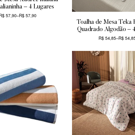
alianinha – 4 Lugares
R$
57,90
–
R$
57,90
Toalha de Mesa Teka 
CARRINHO
Quadrado Algodão – 4
R$
54,85
–
R$
54,8
CARRINHO