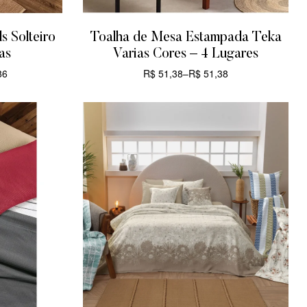
 Solteiro
Toalha de Mesa Estampada Teka
as
Varias Cores – 4 Lugares
86
R$
51,38
–
R$
51,38
CARRINHO