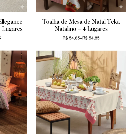
Ellegance
Toalha de Mesa de Natal Teka
 Lugares
Natalino – 4 Lugares
5
R$
54,85
–
R$
54,85
CARRINHO