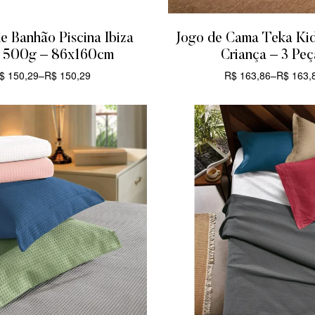
e Banhão Piscina Ibiza
Jogo de Cama Teka Kids
 500g – 86x160cm
Criança – 3 Peç
$
150,29
–
R$
150,29
R$
163,86
–
R$
163,
CARRINHO
CARRINHO