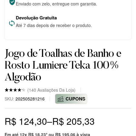
Enviado com zelo, entregue com garantia.
Devolução Gratuita
Até 7 dias depois de receber o produto.
Jogo de Toalhas de Banho e
Rosto Lumiere Teka 100%
Algodão
(
140
Avaliações Da Loja)
Nota
5
4.8
CUPONS
SKU:
202505281216
de 5
baseado
em
avaliaçõ
R$
124,30
–
R$
205,33
es
de
clientes
em
markepl
Em até 12x
R$
18,23
* ou
R$
195,06
à vista
ace.