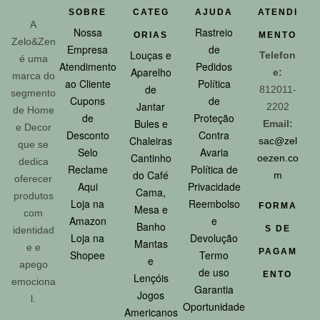
SOBRE
CATEG
AJUDA
ATENDI
A
Nossa
Rastreio
ORIAS
MENTO
Zelo&Zen
Empresa
de
Louças e
Telefon
é uma
Atendimento
Pedidos
Aparelho
e:
marca do
ao Cliente
Política
de
812011-
segmento
Cupons
de
Jantar
2202
de Home
de
Proteção
Bules e
Email:
e Decor
Desconto
Contra
Chaleiras
sac@zel
que se
Selo
Avaria
Cantinho
oezen.co
dedica
Reclame
Política de
do Café
m
oferecer
Aqui
Privacidade
Cama,
produtos
Loja na
Reembolso
FORMA
Mesa e
com
Amazon
e
Banho
S DE
identidad
Loja na
Devolução
Mantas
e e
PAGAM
Shopee
Termo
e
apego
de uso
ENTO
Lençóis
emociona
Garantia
Jogos
l.
Oportunidade
Americanos