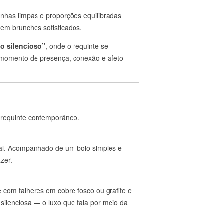
linhas limpas e proporções equilibradas
 em brunches sofisticados.
xo silencioso”
, onde o requinte se
m momento de presença, conexão e afeto —
o requinte contemporâneo.
nal. Acompanhado de um bolo simples e
zer.
com talheres em cobre fosco ou grafite e
 silenciosa — o luxo que fala por meio da