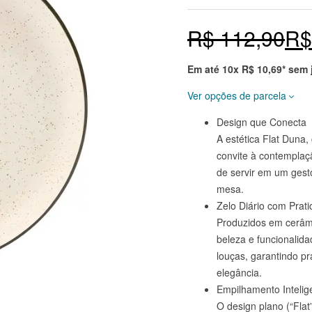
Nota
5
4.8
de 5
baseado
R$
112,90
R$
em
avaliaçõ
es
de
clientes
Em até 10x
R$
10,69
* sem
em
markepl
ace.
Ver opções de parcela
Design que Conecta
Prazo
Total
A estética Flat Duna
convite à contemplaç
à vista 10% OFF
R$
101,56
de servir em um gesto
2x de
R$
53,45
R$
106,90
mesa.
sem juros
Zelo Diário com Prati
Produzidos em cerâmi
3x de
R$
35,63
R$
106,90
beleza e funcionalida
sem juros
louças, garantindo pr
4x de
R$
26,73
R$
106,90
elegância.
sem juros
Empilhamento Intelig
O design plano (“Flat