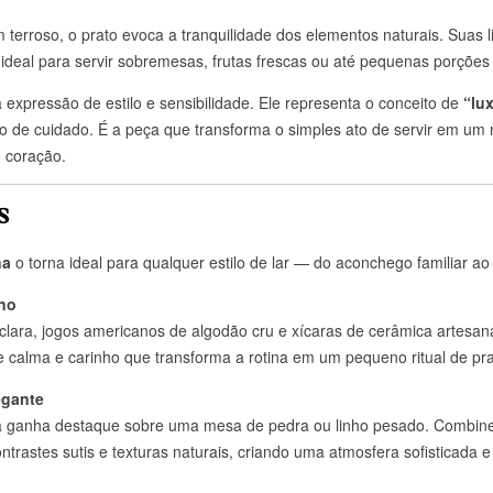
m terroso, o prato evoca a tranquilidade dos elementos naturais. Suas 
ideal para servir sobremesas, frutas frescas ou até pequenas porções
expressão de estilo e sensibilidade. Ele representa o conceito de
“lu
o de cuidado. É a peça que transforma o simples ato de servir em u
 coração.
s
na
o torna ideal para qualquer estilo de lar — do aconchego familiar a
eno
lara, jogos americanos de algodão cru e xícaras de cerâmica artesa
de calma e carinho que transforma a rotina em um pequeno ritual de pra
egante
a ganha destaque sobre uma mesa de pedra ou linho pesado. Combine 
ntrastes sutis e texturas naturais, criando uma atmosfera sofisticada e