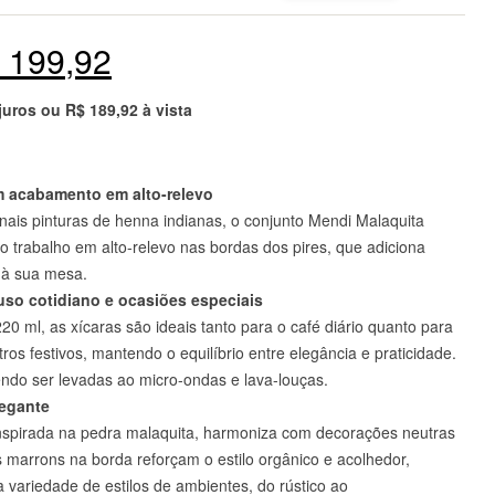
199,92
 juros ou
R$
189,92
à vista
m acabamento em alto-relevo
onais pinturas de henna indianas, o conjunto Mendi Malaquita
o trabalho em alto-relevo nas bordas dos pires, que adiciona
o à sua mesa.
uso cotidiano e ocasiões especiais
 ml, as xícaras são ideais tanto para o café diário quanto para
ros festivos, mantendo o equilíbrio entre elegância e praticidade.
endo ser levadas ao micro-ondas e lava-louças.
legante
nspirada na pedra malaquita, harmoniza com decorações neutras
es marrons na borda reforçam o estilo orgânico e acolhedor,
ariedade de estilos de ambientes, do rústico ao