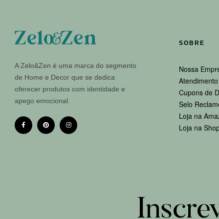
SOBRE
A Zelo&Zen é uma marca do segmento
Nossa Empr
de Home e Decor que se dedica
Atendimento 
oferecer produtos com identidade e
Cupons de D
apego emocional.
Selo Reclam
Loja na Ama
Loja na Sho
Inscre