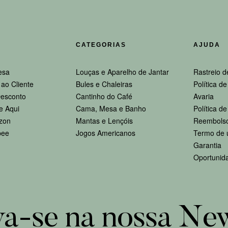
CATEGORIAS
AJUDA
esa
Louças e Aparelho de Jantar
Rastreio d
ao Cliente
Bules e Chaleiras
Política d
esconto
Cantinho do Café
Avaria
e Aqui
Cama, Mesa e Banho
Política d
zon
Mantas e Lençóis
Reembolso
pee
Jogos Americanos
Termo de 
Garantia
Oportunid
va-se na nossa New