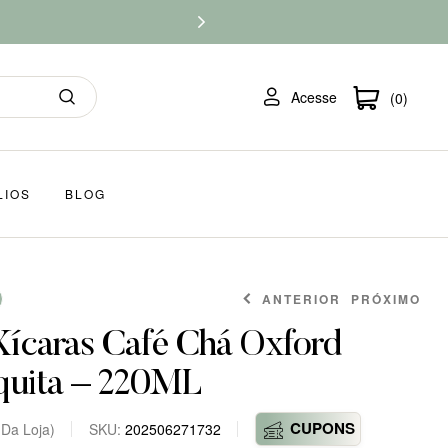
Acesse
(0)
LIOS
BLOG
ANTERIOR
PRÓXIMO
Xícaras Café Chá Oxford
quita – 220ML
CUPONS
 Da Loja)
SKU:
202506271732