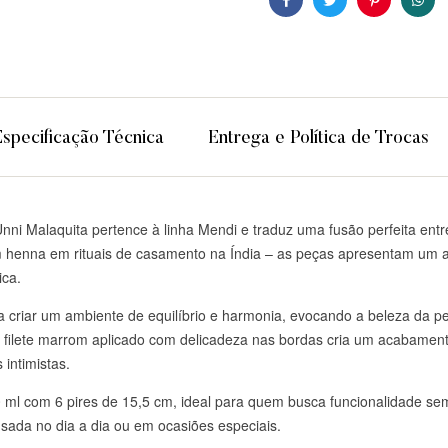
Facebook
Twitter
Pinterest
Wha
Especificação Técnica
Entrega e Política de Trocas
nni Malaquita pertence à linha Mendi e traduz uma fusão perfeita ent
om henna em rituais de casamento na Índia – as peças apresentam um a
ica.
 criar um ambiente de equilíbrio e harmonia, evocando a beleza da p
 filete marrom aplicado com delicadeza nas bordas cria um acabament
intimistas.
 ml com 6 pires de 15,5 cm, ideal para quem busca funcionalidade sem
usada no dia a dia ou em ocasiões especiais.