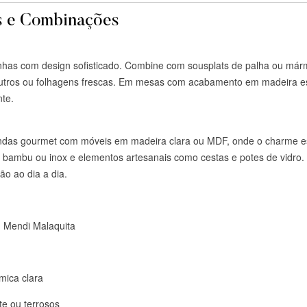
 e Combinações
zinhas com design sofisticado. Combine com sousplats de palha ou már
neutros ou folhagens frescas. Em mesas com acabamento em madeira es
te.
andas gourmet com móveis em madeira clara ou MDF, onde o charme e
 bambu ou inox e elementos artesanais como cestas e potes de vidro.
ão ao dia a dia.
d Mendi Malaquita
mica clara
te ou terrosos