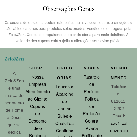
Observações Gerais
Os cupons de desconto podem não ser cumulativos com outras promoções e
são válidos apenas para produtos selecionados, vendidos e entregues pela
Zelo&Zen. Consulte o regulamento de cada oferta para mais detalhes. A
validade dos cupons está sujeita a alterações sem aviso prévio.
SOBRE
CATEG
AJUDA
ATENDI
A
Nossa
Rastreio
ORIAS
MENTO
Zelo&Zen
Empresa
de
Louças e
Telefon
é uma
Atendimento
Pedidos
Aparelho
e:
marca do
ao Cliente
Política
de
812011-
segmento
Cupons
de
Jantar
2202
de Home
de
Proteção
Bules e
Email:
e Decor
Desconto
Contra
Chaleiras
sac@zel
que se
Selo
Avaria
Cantinho
oezen.co
dedica
Reclame
Política de