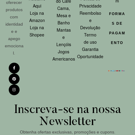
do Café
m
oferecer
Aqui
Privacidade
Cama,
produtos
Loja na
Reembolso
FORMA
Mesa e
com
Amazon
e
Banho
S DE
identidad
Loja na
Devolução
Mantas
e e
PAGAM
Shopee
Termo
e
apego
de uso
ENTO
Lençóis
emociona
Garantia
Jogos
l.
Oportunidade
Americanos
Inscreva-se na nossa
Newsletter
Obtenha ofertas exclusivas, promoções e cupons.