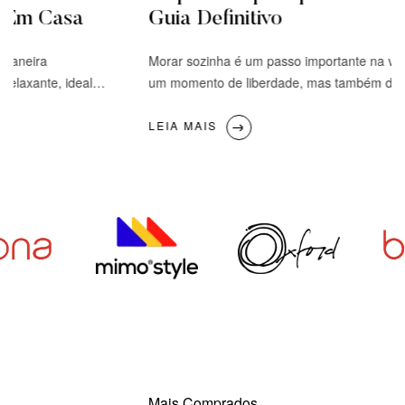
é Em Casa
Guia Definitivo
 maneira
Morar sozinha é um passo importante na vi
relaxante, ideal
um momento de liberdade, mas também de r
 ou na sala, um
você está se preparando para essa nova fas
experiência de
saber o que comprar para deixar seu lar conf
LEIA MAIS
e ideias para você
Neste guia, vamos listar os itens essenciais
para a cozinha, […]
Mais Comprados