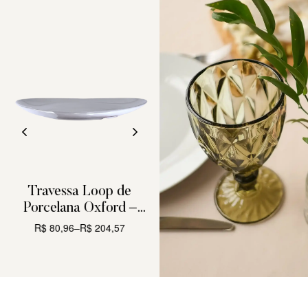
s
Travessa Loop de
Conjunto de 6 Xícara
Pe
Porcelana Oxford –
Café Chá Oxford White
Por
Oval 34x25cm
– 200ML
R$
80,96
–
R$
204,57
R$
157,36
R$
204,36
CARRINHO
CARRINHO