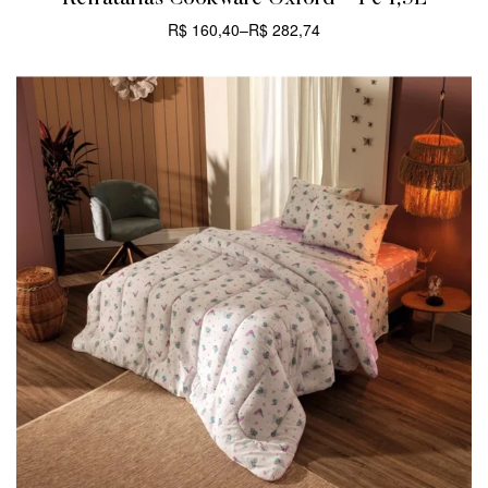
R$
160,40
–
R$
282,74
CARRINHO