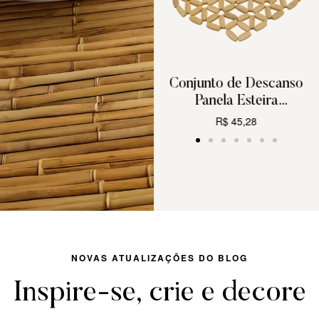
Jogo Americano de
Conjunto de Descanso
 4
Bambu Cru Floral 4
Panela Esteira
Peças
MimoStyle Bambu
U
R$
65,83
R$
45,28
21x20cm
CARRINHO
CARRINHO
NOVAS ATUALIZAÇÕES DO BLOG
Inspire-se, crie e decore