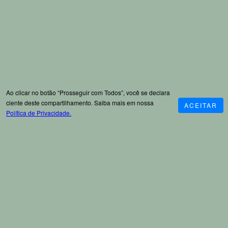
Ao clicar no botão “Prosseguir com Todos”, você se declara
ciente deste compartilhamento. Saiba mais em nossa
ACEITAR
Política de Privacidade.
Recomendados
SOBRE
CATEG
AJUDA
ATENDI
A
Nossa
Rastreio
ORIAS
MENTO
Zelo&Zen