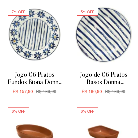
7% OFF
5% OFF
Jogo 06 Pratos
Jogo de 06 Pratos
Fundos Biona Donna
Rasos Donna
Margaridas 21,5cm
Margaridas Biona
R$
157,90
R$
169,90
R$
160,90
R$
169,90
24CM
ADICIONAR
ADICIONAR
6% OFF
6% OFF