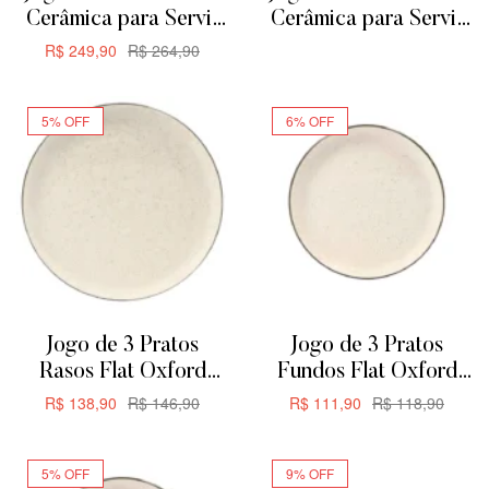
Cerâmica para Servir
Cerâmica para Servir
ou Forno de Barro –
ou Forno de Barro
R$
249,90
R$
264,90
ADICIONAR
Retangular
ADICIONAR
29cm1,875L
5% OFF
6% OFF
Jogo de 3 Pratos
Jogo de 3 Pratos
Rasos Flat Oxford
Fundos Flat Oxford
Duna 26cm
Duna 20,5cm
R$
138,90
R$
146,90
R$
111,90
R$
118,90
ADICIONAR
ADICIONAR
5% OFF
9% OFF