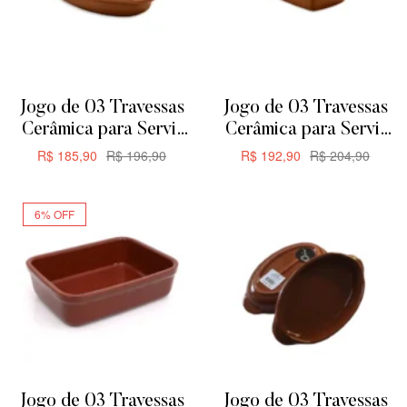
Jogo de 03 Travessas
Jogo de 03 Travessas
Cerâmica para Servir
Cerâmica para Servir
ou Forno de Barro –
ou Forno de Barro –
R$
185,90
R$
196,90
R$
192,90
R$
204,90
Oval 24,5cm 650ML
Retangular 24,5cm
ADICIONAR
ADICIONAR
635ML
6% OFF
Jogo de 03 Travessas
Jogo de 03 Travessas