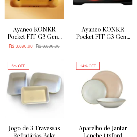
Ayaneo KONKR
Ayaneo KONKR
Pocket FIT G3 Gen3
Pocket FIT G3 Gen3
8GB + 128GB –
8GB + 128GB
R$
3.690,90
R$
3.890,90
ADICIONAR
Amarelo
ADICIONAR
6% OFF
14% OFF
Jogo de 3 Travessas
Aparelho de Jantar
Refratárias Bake
Lanche Oxford