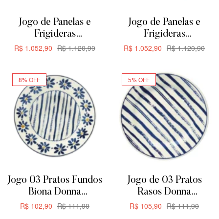
Jogo de Panelas e
Jogo de Panelas e
Frigideras
Frigideras
Antiaderente de
Antiaderente de
R$
1.052,90
R$
1.120,90
R$
1.052,90
R$
1.120,90
Cerâmica Oxford
Cerâmica Oxford
ADICIONAR
ADICIONAR
Everyday 5 Peças
Everyday 5 Peças
8% OFF
5% OFF
Jogo 03 Pratos Fundos
Jogo de 03 Pratos
Biona Donna
Rasos Donna
Margaridas 21,5cm
Margaridas Biona
R$
102,90
R$
111,90
R$
105,90
R$
111,90
24CM
ADICIONAR
ADICIONAR