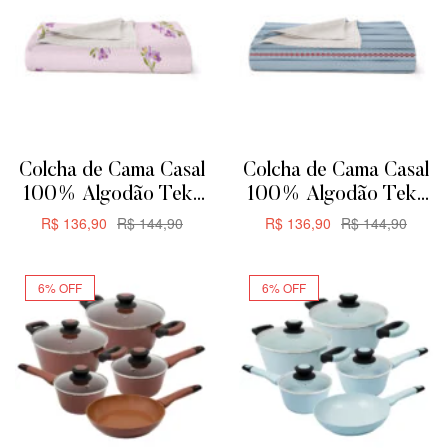
Colcha de Cama Casal
Colcha de Cama Casal
100% Algodão Teka
100% Algodão Teka
Allegro Plus –
Allegro Plus –
R$
136,90
R$
144,90
R$
136,90
R$
144,90
200x230cm –
200x230cm – Rayas
ADICIONAR
ADICIONAR
Orquídeas
6% OFF
6% OFF