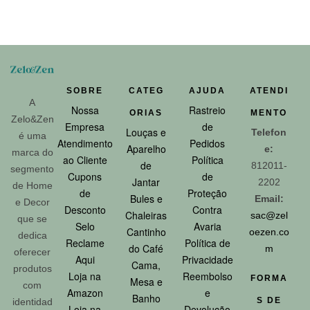
SOBRE
CATEG
AJUDA
ATENDI
A
Nossa
Rastreio
ORIAS
MENTO
Zelo&Zen
Empresa
de
Louças e
Telefon
é uma
Atendimento
Pedidos
Aparelho
e:
marca do
ao Cliente
Política
de
812011-
segmento
Cupons
de
Jantar
2202
de Home
de
Proteção
Bules e
Email:
e Decor
Desconto
Contra
Chaleiras
sac@zel
que se
Selo
Avaria
Cantinho
oezen.co
dedica
Reclame
Política de
do Café
m
oferecer
Aqui
Privacidade
Cama,
produtos
Loja na
Reembolso
FORMA
Mesa e
com
Amazon
e
Banho
S DE
identidad
Loja na
Devolução