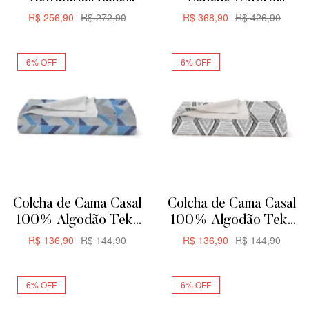
Oxford Para Servir ou
Aquarela Flat 12 Peças
R$
256,90
R$
272,90
R$
368,90
R$
426,90
Forno
ADICIONAR
ADICIONAR
6% OFF
6% OFF
Colcha de Cama Casal
Colcha de Cama Casal
100% Algodão Teka
100% Algodão Teka
Allegro Plus –
Allegro Plus –
R$
136,90
R$
144,90
R$
136,90
R$
144,90
200x230cm –
200x230cm – Zag
ADICIONAR
ADICIONAR
Triangular
6% OFF
6% OFF