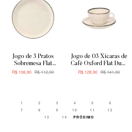
Jogo de 3 Pratos
Jogo de 03 Xícaras de
Sobremesa Flat
Café Oxford Flat Duna
Oxford Duna 20cm
200ML
R$
106,90
R$
112,90
R$
128,90
R$
141,90
ADICIONAR
ADICIONAR
1
2
3
4
5
6
7
8
9
10
11
12
13
14
PRÓXIMO