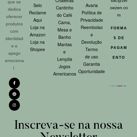
Chaleiras
sac@zel
que se
Selo
Avaria
Cantinho
oezen.co
dedica
Reclame
Política de
do Café
m
oferecer
Aqui
Privacidade
Cama,
produtos
Loja na
Reembolso
FORMA
Mesa e
com
Amazon
e
Banho
S DE
identidad
Loja na
Devolução
Mantas
e e
PAGAM
Shopee
Termo
e
apego
de uso
ENTO
Lençóis
emociona
Garantia
Jogos
l.
Oportunidade
Americanos
Inscreva-se na nossa