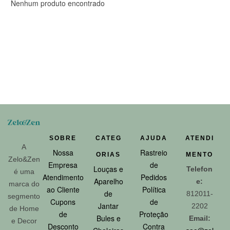
Nenhum produto encontrado
SOBRE
CATEG
AJUDA
ATENDI
A
Nossa
Rastreio
ORIAS
MENTO
Zelo&Zen
Empresa
de
Louças e
Telefon
é uma
Atendimento
Pedidos
Aparelho
e:
marca do
ao Cliente
Política
de
812011-
segmento
Cupons
de
Jantar
2202
de Home
de
Proteção
Bules e
Email:
e Decor
Desconto
Contra