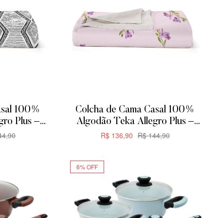
asal 100%
Colcha de Cama Casal 100%
gro Plus –
Algodão Teka Allegro Plus –
 Zag
200x230cm – Orquídeas
4,90
R$
136,90
R$
144,90
R
ADICIONAR
6% OFF