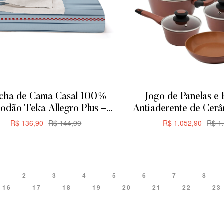
cha de Cama Casal 100%
Jogo de Panelas e 
odão Teka Allegro Plus –
Antiaderente de Cer
200x230cm – Rayas
Everyday 5 P
R$
136,90
R$
144,90
R$
1.052,90
R$
1.
ADICIONAR
ADICIONA
2
3
4
5
6
7
8
16
17
18
19
20
21
22
23