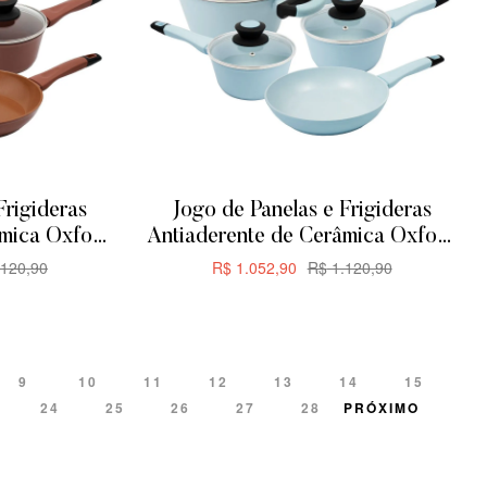
Frigideras
Jogo de Panelas e Frigideras
âmica Oxford
Antiaderente de Cerâmica Oxford
eças
Everyday 5 Peças
120,90
R$
1.052,90
R$
1.120,90
R
ADICIONAR
9
10
11
12
13
14
15
24
25
26
27
28
PRÓXIMO