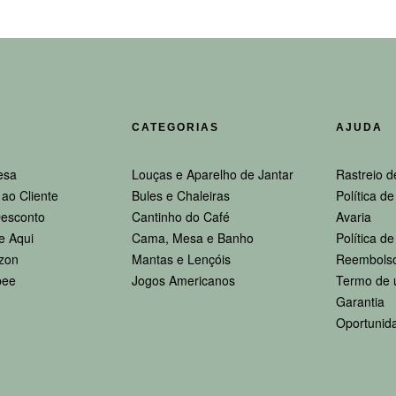
CATEGORIAS
AJUDA
esa
Louças e Aparelho de Jantar
Rastreio d
ao Cliente
Bules e Chaleiras
Política d
esconto
Cantinho do Café
Avaria
e Aqui
Cama, Mesa e Banho
Política d
zon
Mantas e Lençóis
Reembolso
pee
Jogos Americanos
Termo de 
Garantia
Oportunid