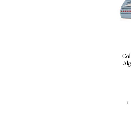
Col
Alg
1