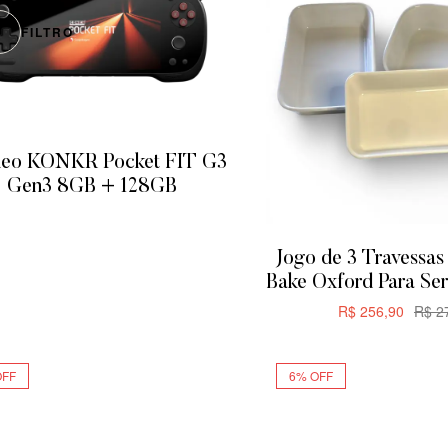
FILTRO
eo KONKR Pocket FIT G3
Gen3 8GB + 128GB
ADICIONAR
Jogo de 3 Travessas 
Bake Oxford Para Ser
R$
256,90
R$
27
ADICIONA
OFF
6% OFF