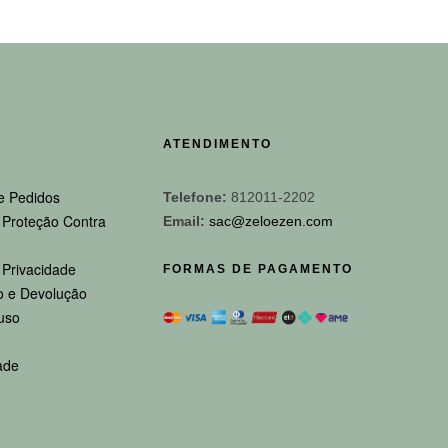
ATENDIMENTO
e Pedidos
Telefone:
812011-2202
e Proteção Contra
Email:
sac@zeloezen.com
e Privacidade
FORMAS DE PAGAMENTO
 e Devolução
uso
ade