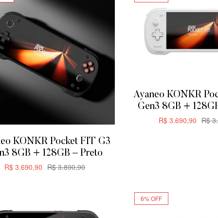
Ayaneo KONKR Poc
Gen3 8GB + 128GB
R$
3.690,90
R$
3.
ADICIONA
eo KONKR Pocket FIT G3
n3 8GB + 128GB – Preto
R$
3.690,90
R$
3.890,90
ADICIONAR
6% OFF