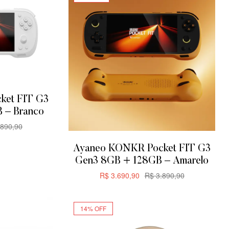
ket FIT G3
 – Branco
890,90
R
Ayaneo KONKR Pocket FIT G3
Gen3 8GB + 128GB – Amarelo
R$
3.690,90
R$
3.890,90
ADICIONAR
14% OFF