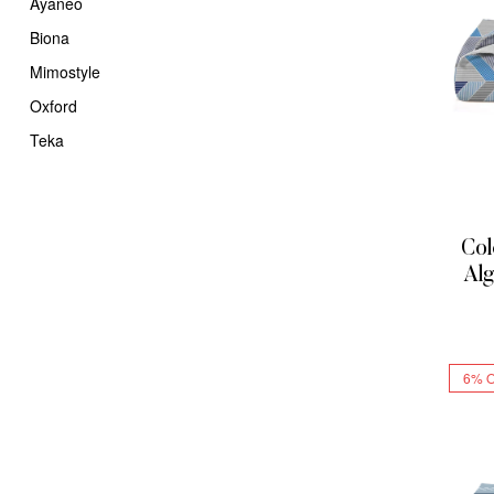
Ayaneo
Biona
Mimostyle
Oxford
Teka
Col
Alg
2
6% 