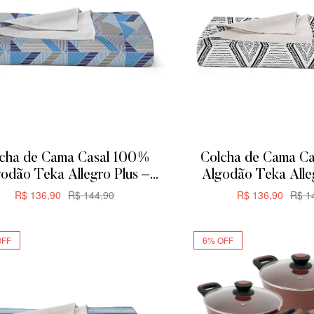
cha de Cama Casal 100%
Colcha de Cama C
odão Teka Allegro Plus –
Algodão Teka Alle
00x230cm – Triangular
200x230cm –
R$
136,90
R$
144,90
R$
136,90
R$
14
ADICIONAR
ADICIONA
OFF
6% OFF