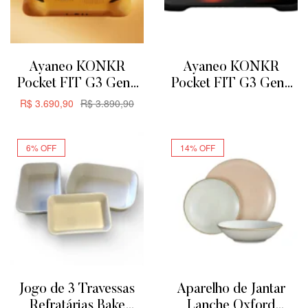
Ayaneo KONKR
Ayaneo KONKR
Pocket FIT G3 Gen3
Pocket FIT G3 Gen3
8GB + 128GB –
8GB + 128GB
R$
3.690,90
R$
3.890,90
ADICIONAR
Amarelo
ADICIONAR
6% OFF
14% OFF
Jogo de 3 Travessas
Aparelho de Jantar
Refratárias Bake
Lanche Oxford