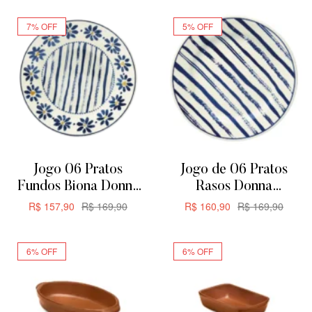
7% OFF
5% OFF
Jogo 06 Pratos
Jogo de 06 Pratos
Fundos Biona Donna
Rasos Donna
Margaridas 21,5cm
Margaridas Biona
R$
157,90
R$
169,90
R$
160,90
R$
169,90
24CM
ADICIONAR
ADICIONAR
6% OFF
6% OFF