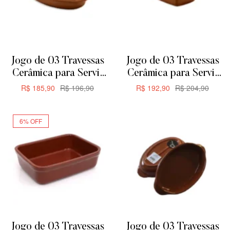
Jogo de 03 Travessas
Jogo de 03 Travessas
Cerâmica para Servir
Cerâmica para Servir
ou Forno de Barro –
ou Forno de Barro –
R$
185,90
R$
196,90
R$
192,90
R$
204,90
Oval 24,5cm 650ML
Retangular 24,5cm
ADICIONAR
ADICIONAR
635ML
6% OFF
Jogo de 03 Travessas
Jogo de 03 Travessas