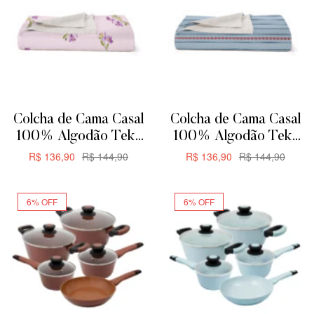
Colcha de Cama Casal
Colcha de Cama Casal
100% Algodão Teka
100% Algodão Teka
Allegro Plus –
Allegro Plus –
R$
136,90
R$
144,90
R$
136,90
R$
144,90
200x230cm –
200x230cm – Rayas
ADICIONAR
ADICIONAR
Orquídeas
6% OFF
6% OFF