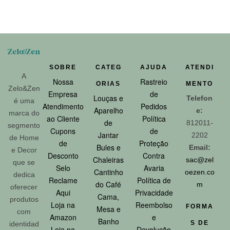
SOBRE
CATEG
AJUDA
ATENDI
A
Nossa
Rastreio
ORIAS
MENTO
Zelo&Zen
Empresa
de
Louças e
Telefon
é uma
Atendimento
Pedidos
Aparelho
e:
marca do
ao Cliente
Política
de
812011-
segmento
Cupons
de
Jantar
2202
de Home
de
Proteção
Bules e
Email:
e Decor
Desconto
Contra
Chaleiras
sac@zel
que se
Selo
Avaria
Cantinho
oezen.co
dedica
Reclame
Política de
do Café
m
oferecer
Aqui
Privacidade
Cama,
produtos
Loja na
Reembolso
FORMA
Mesa e
com
Amazon
e
Banho
S DE
identidad
Loja na
Devolução