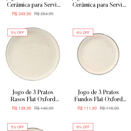
Cerâmica para Servir
Cerâmica para Servir
ou Forno de Barro –
ou Forno de Barro
R$
249,90
R$
264,90
ADICIONAR
Retangular
ADICIONAR
29cm1,875L
5% OFF
6% OFF
Jogo de 3 Pratos
Jogo de 3 Pratos
Rasos Flat Oxford
Fundos Flat Oxford
Duna 26cm
Duna 20,5cm
R$
138,90
R$
146,90
R$
111,90
R$
118,90
ADICIONAR
ADICIONAR
5% OFF
9% OFF