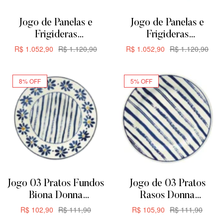
Jogo de Panelas e
Jogo de Panelas e
Frigideras
Frigideras
Antiaderente de
Antiaderente de
R$
1.052,90
R$
1.120,90
R$
1.052,90
R$
1.120,90
Cerâmica Oxford
Cerâmica Oxford
ADICIONAR
ADICIONAR
Everyday 5 Peças
Everyday 5 Peças
8% OFF
5% OFF
Jogo 03 Pratos Fundos
Jogo de 03 Pratos
Biona Donna
Rasos Donna
Margaridas 21,5cm
Margaridas Biona
R$
102,90
R$
111,90
R$
105,90
R$
111,90
24CM
ADICIONAR
ADICIONAR