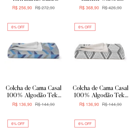
Oxford Para Servir ou
Aquarela Flat 12 Peças
R$
256,90
R$
272,90
R$
368,90
R$
426,90
Forno
ADICIONAR
ADICIONAR
6% OFF
6% OFF
Colcha de Cama Casal
Colcha de Cama Casal
100% Algodão Teka
100% Algodão Teka
Allegro Plus –
Allegro Plus –
R$
136,90
R$
144,90
R$
136,90
R$
144,90
200x230cm –
200x230cm – Zag
ADICIONAR
ADICIONAR
Triangular
6% OFF
6% OFF