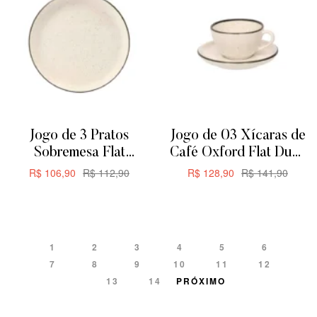
Jogo de 3 Pratos
Jogo de 03 Xícaras de
Sobremesa Flat
Café Oxford Flat Duna
Oxford Duna 20cm
200ML
R$
106,90
R$
112,90
R$
128,90
R$
141,90
ADICIONAR
ADICIONAR
1
2
3
4
5
6
7
8
9
10
11
12
13
14
PRÓXIMO