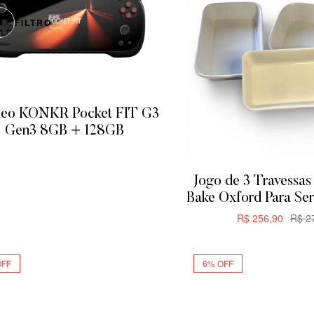
FILTRO
eo KONKR Pocket FIT G3
Gen3 8GB + 128GB
ADICIONAR
Jogo de 3 Travessas 
Bake Oxford Para Ser
R$
256,90
R$
27
ADICIONA
OFF
6% OFF