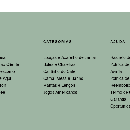
CATEGORIAS
AJUDA
esa
Louças e Aparelho de Jantar
Rastreio d
ao Cliente
Bules e Chaleiras
Política d
esconto
Cantinho do Café
Avaria
e Aqui
Cama, Mesa e Banho
Política d
zon
Mantas e Lençóis
Reembolso
pee
Jogos Americanos
Termo de 
Garantia
Oportunid