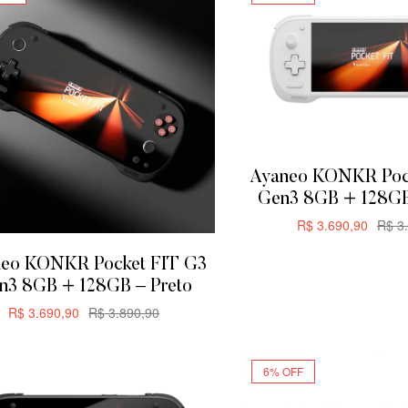
Ayaneo KONKR Poc
Gen3 8GB + 128GB
R$
3.690,90
R$
3.
ADICIONA
eo KONKR Pocket FIT G3
n3 8GB + 128GB – Preto
R$
3.690,90
R$
3.890,90
ADICIONAR
6% OFF