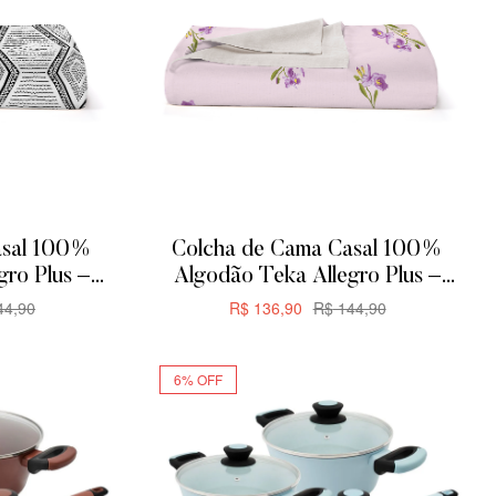
asal 100%
Colcha de Cama Casal 100%
gro Plus –
Algodão Teka Allegro Plus –
 Zag
200x230cm – Orquídeas
4,90
R$
136,90
R$
144,90
R
ADICIONAR
6% OFF