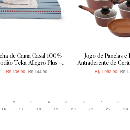
cha de Cama Casal 100%
Jogo de Panelas e 
odão Teka Allegro Plus –
Antiaderente de Cer
200x230cm – Rayas
Everyday 5 P
R$
136,90
R$
144,90
R$
1.052,90
R$
1.
ADICIONAR
ADICIONA
2
3
4
5
6
7
8
16
17
18
19
20
21
22
23