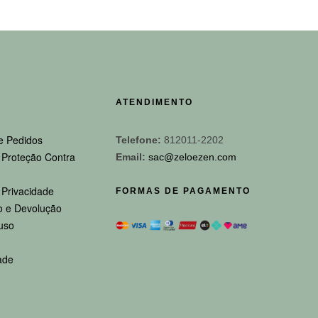
ATENDIMENTO
e Pedidos
Telefone:
812011-2202
e Proteção Contra
Email:
sac@zeloezen.com
e Privacidade
FORMAS DE PAGAMENTO
 e Devolução
uso
ade