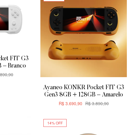
ket FIT G3
 – Branco
890,90
R
Ayaneo KONKR Pocket FIT G3
Gen3 8GB + 128GB – Amarelo
R$
3.690,90
R$
3.890,90
ADICIONAR
14% OFF