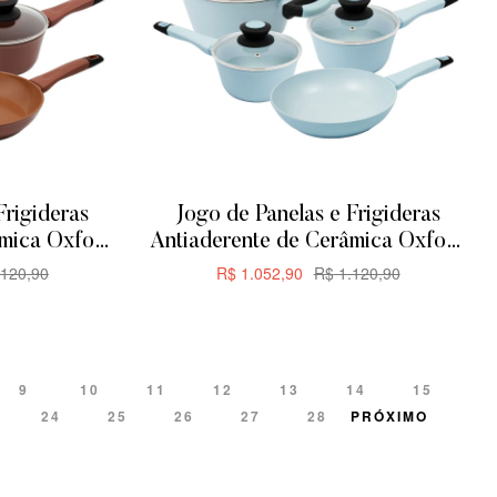
Frigideras
Jogo de Panelas e Frigideras
âmica Oxford
Antiaderente de Cerâmica Oxford
eças
Everyday 5 Peças
120,90
R$
1.052,90
R$
1.120,90
R
ADICIONAR
9
10
11
12
13
14
15
24
25
26
27
28
PRÓXIMO