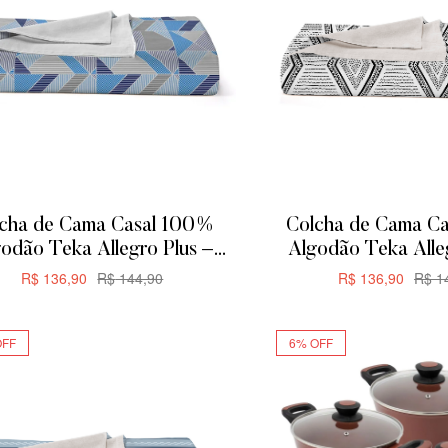
cha de Cama Casal 100%
Colcha de Cama C
odão Teka Allegro Plus –
Algodão Teka Alle
00x230cm – Triangular
200x230cm –
R$
136,90
R$
144,90
R$
136,90
R$
14
ADICIONAR
ADICIONA
OFF
6% OFF