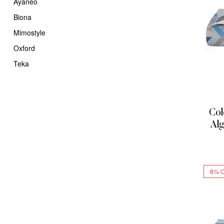
Ayaneo
Biona
Mimostyle
Oxford
Teka
Col
Alg
2
6% 