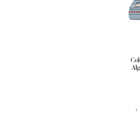
Col
Alg
1