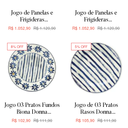
Jogo de Panelas e
Jogo de Panelas e
Frigideras
Frigideras
Antiaderente de
Antiaderente de
R$
1.052,90
R$
1.120,90
R$
1.052,90
R$
1.120,90
Cerâmica Oxford
Cerâmica Oxford
ADICIONAR
ADICIONAR
Everyday 5 Peças
Everyday 5 Peças
8% OFF
5% OFF
Jogo 03 Pratos Fundos
Jogo de 03 Pratos
Biona Donna
Rasos Donna
Margaridas 21,5cm
Margaridas Biona
R$
102,90
R$
111,90
R$
105,90
R$
111,90
24CM
ADICIONAR
ADICIONAR