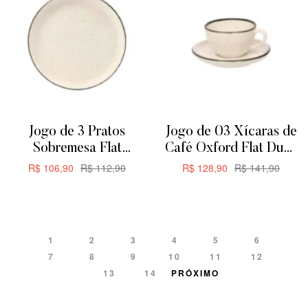
Jogo de 3 Pratos
Jogo de 03 Xícaras de
Sobremesa Flat
Café Oxford Flat Duna
Oxford Duna 20cm
200ML
R$
106,90
R$
112,90
R$
128,90
R$
141,90
ADICIONAR
ADICIONAR
1
2
3
4
5
6
7
8
9
10
11
12
13
14
PRÓXIMO