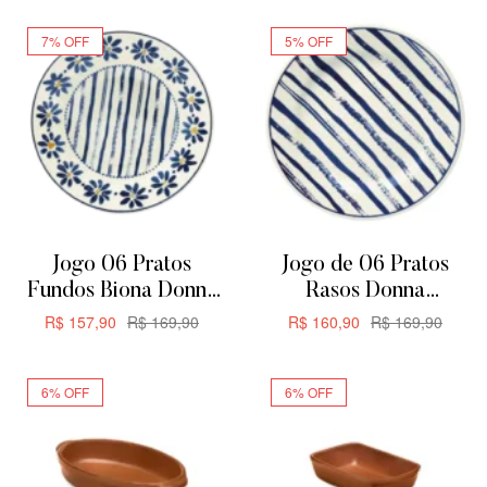
7% OFF
5% OFF
Jogo 06 Pratos
Jogo de 06 Pratos
Fundos Biona Donna
Rasos Donna
Margaridas 21,5cm
Margaridas Biona
R$
157,90
R$
169,90
R$
160,90
R$
169,90
24CM
ADICIONAR
ADICIONAR
6% OFF
6% OFF