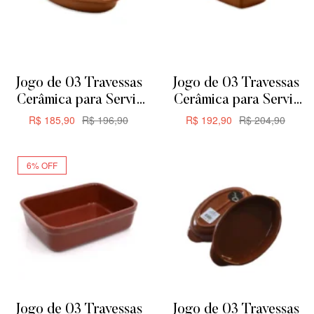
Jogo de 03 Travessas
Jogo de 03 Travessas
Cerâmica para Servir
Cerâmica para Servir
ou Forno de Barro –
ou Forno de Barro –
R$
185,90
R$
196,90
R$
192,90
R$
204,90
Oval 24,5cm 650ML
Retangular 24,5cm
ADICIONAR
ADICIONAR
635ML
6% OFF
Jogo de 03 Travessas
Jogo de 03 Travessas