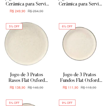
Cerâmica para Servir
Cerâmica para Servir
ou Forno de Barro –
ou Forno de Barro
R$
249,90
R$
264,90
ADICIONAR
Retangular
ADICIONAR
29cm1,875L
5% OFF
6% OFF
Jogo de 3 Pratos
Jogo de 3 Pratos
Rasos Flat Oxford
Fundos Flat Oxford
Duna 26cm
Duna 20,5cm
R$
138,90
R$
146,90
R$
111,90
R$
118,90
ADICIONAR
ADICIONAR
5% OFF
9% OFF