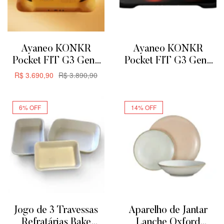
Ayaneo KONKR
Ayaneo KONKR
Pocket FIT G3 Gen3
Pocket FIT G3 Gen3
8GB + 128GB –
8GB + 128GB
R$
3.690,90
R$
3.890,90
ADICIONAR
Amarelo
ADICIONAR
6% OFF
14% OFF
Jogo de 3 Travessas
Aparelho de Jantar
Refratárias Bake
Lanche Oxford