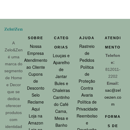
SOBRE
CATEG
AJUDA
ATENDI
A
Nossa
Rastreio
ORIAS
MENTO
Zelo&Zen
Empresa
de
Louças e
Telefon
é uma
Atendimento
Pedidos
Aparelho
e:
marca do
ao Cliente
Política
de
812011-
segmento
Cupons
de
Jantar
2202
de Home
de
Proteção
Bules e
Email:
e Decor
Desconto
Contra
Chaleiras
sac@zel
que se
Selo
Avaria
Cantinho
oezen.co
dedica
Reclame
Política de
do Café
m
oferecer
Aqui
Privacidade
Cama,
produtos
Loja na
Reembolso
FORMA
Mesa e
com
Amazon
e
Banho
S DE
identidad
Loja na
Devolução