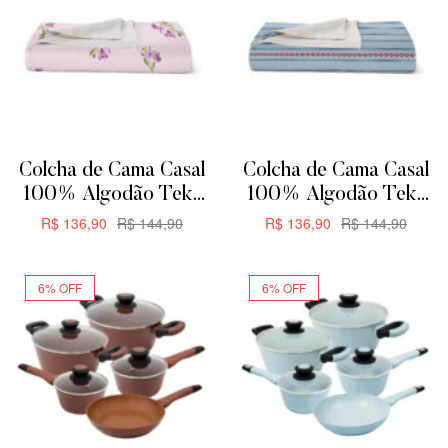
Colcha de Cama Casal
Colcha de Cama Casal
100% Algodão Teka
100% Algodão Teka
Allegro Plus –
Allegro Plus –
R$
136,90
R$
144,90
R$
136,90
R$
144,90
200x230cm –
200x230cm – Rayas
ADICIONAR
ADICIONAR
Orquídeas
6% OFF
6% OFF