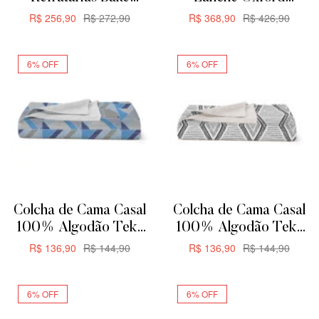
Oxford Para Servir ou
Aquarela Flat 12 Peças
R$
256,90
R$
272,90
R$
368,90
R$
426,90
Forno
ADICIONAR
ADICIONAR
6% OFF
6% OFF
Colcha de Cama Casal
Colcha de Cama Casal
100% Algodão Teka
100% Algodão Teka
Allegro Plus –
Allegro Plus –
R$
136,90
R$
144,90
R$
136,90
R$
144,90
200x230cm –
200x230cm – Zag
ADICIONAR
ADICIONAR
Triangular
6% OFF
6% OFF