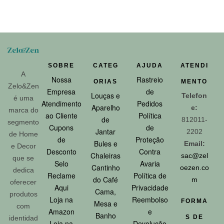
SOBRE
CATEG
AJUDA
ATENDI
A
Nossa
Rastreio
ORIAS
MENTO
Zelo&Zen
Empresa
de
Louças e
Telefon
é uma
Atendimento
Pedidos
Aparelho
e:
marca do
ao Cliente
Política
de
812011-
segmento
Cupons
de
Jantar
2202
de Home
de
Proteção
Bules e
Email:
e Decor
Desconto
Contra
Chaleiras
sac@zel
que se
Selo
Avaria
Cantinho
oezen.co
dedica
Reclame
Política de
do Café
m
oferecer
Aqui
Privacidade
Cama,
produtos
Loja na
Reembolso
FORMA
Mesa e
com
Amazon
e
Banho
S DE
identidad
Loja na
Devolução