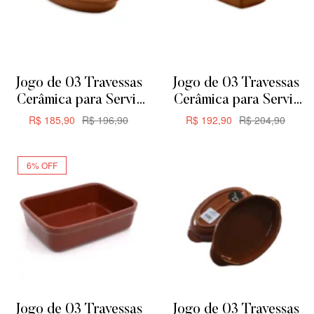
Jogo de 03 Travessas
Jogo de 03 Travessas
Cerâmica para Servir
Cerâmica para Servir
ou Forno de Barro –
ou Forno de Barro –
R$
185,90
R$
196,90
R$
192,90
R$
204,90
Oval 24,5cm 650ML
Retangular 24,5cm
ADICIONAR
ADICIONAR
635ML
6% OFF
Jogo de 03 Travessas
Jogo de 03 Travessas