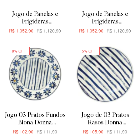
Jogo de Panelas e
Jogo de Panelas e
Frigideras
Frigideras
Antiaderente de
Antiaderente de
R$
1.052,90
R$
1.120,90
R$
1.052,90
R$
1.120,90
Cerâmica Oxford
Cerâmica Oxford
ADICIONAR
ADICIONAR
Everyday 5 Peças
Everyday 5 Peças
8% OFF
5% OFF
Jogo 03 Pratos Fundos
Jogo de 03 Pratos
Biona Donna
Rasos Donna
Margaridas 21,5cm
Margaridas Biona
R$
102,90
R$
111,90
R$
105,90
R$
111,90
24CM
ADICIONAR
ADICIONAR