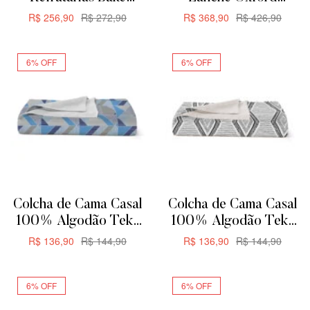
Oxford Para Servir ou
Aquarela Flat 12 Peças
R$
256,90
R$
272,90
R$
368,90
R$
426,90
Forno
ADICIONAR
ADICIONAR
6% OFF
6% OFF
Colcha de Cama Casal
Colcha de Cama Casal
100% Algodão Teka
100% Algodão Teka
Allegro Plus –
Allegro Plus –
R$
136,90
R$
144,90
R$
136,90
R$
144,90
200x230cm –
200x230cm – Zag
ADICIONAR
ADICIONAR
Triangular
6% OFF
6% OFF