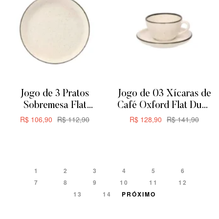
Jogo de 3 Pratos
Jogo de 03 Xícaras de
Sobremesa Flat
Café Oxford Flat Duna
Oxford Duna 20cm
200ML
R$
106,90
R$
112,90
R$
128,90
R$
141,90
ADICIONAR
ADICIONAR
1
2
3
4
5
6
7
8
9
10
11
12
13
14
PRÓXIMO