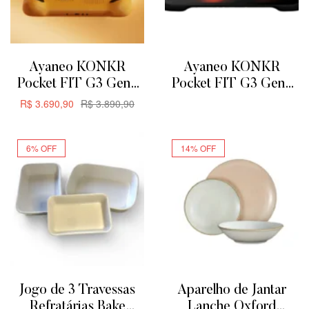
Ayaneo KONKR
Ayaneo KONKR
Pocket FIT G3 Gen3
Pocket FIT G3 Gen3
8GB + 128GB –
8GB + 128GB
R$
3.690,90
R$
3.890,90
ADICIONAR
Amarelo
ADICIONAR
6% OFF
14% OFF
Jogo de 3 Travessas
Aparelho de Jantar
Refratárias Bake
Lanche Oxford