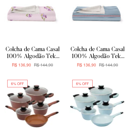
Colcha de Cama Casal
Colcha de Cama Casal
100% Algodão Teka
100% Algodão Teka
Allegro Plus –
Allegro Plus –
R$
136,90
R$
144,90
R$
136,90
R$
144,90
200x230cm –
200x230cm – Rayas
ADICIONAR
ADICIONAR
Orquídeas
6% OFF
6% OFF