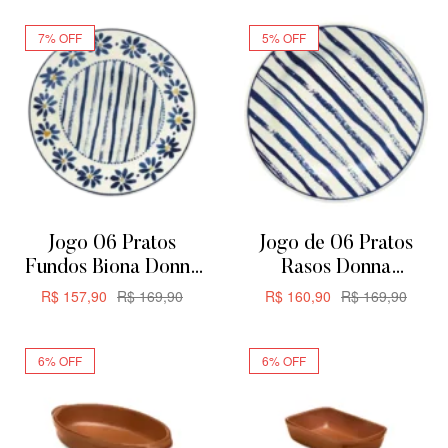
7% OFF
5% OFF
Jogo 06 Pratos
Jogo de 06 Pratos
Fundos Biona Donna
Rasos Donna
Margaridas 21,5cm
Margaridas Biona
R$
157,90
R$
169,90
R$
160,90
R$
169,90
24CM
ADICIONAR
ADICIONAR
6% OFF
6% OFF