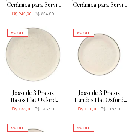
Cerâmica para Servir
Cerâmica para Servir
ou Forno de Barro –
ou Forno de Barro
R$
249,90
R$
264,90
ADICIONAR
Retangular
ADICIONAR
29cm1,875L
5% OFF
6% OFF
Jogo de 3 Pratos
Jogo de 3 Pratos
Rasos Flat Oxford
Fundos Flat Oxford
Duna 26cm
Duna 20,5cm
R$
138,90
R$
146,90
R$
111,90
R$
118,90
ADICIONAR
ADICIONAR
5% OFF
9% OFF