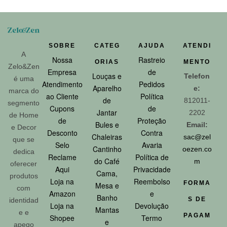
SOBRE
CATEG
AJUDA
ATENDI
A
Nossa
Rastreio
ORIAS
MENTO
Zelo&Zen
Empresa
de
Louças e
Telefon
é uma
Atendimento
Pedidos
Aparelho
e:
marca do
ao Cliente
Política
de
812011-
segmento
Cupons
de
Jantar
2202
de Home
de
Proteção
Bules e
Email:
e Decor
Desconto
Contra
Chaleiras
sac@zel
que se
Selo
Avaria
Cantinho
oezen.co
dedica
Reclame
Política de
do Café
m
oferecer
Aqui
Privacidade
Cama,
produtos
Loja na
Reembolso
FORMA
Mesa e
com
Amazon
e
Banho
S DE
identidad
Loja na
Devolução
Mantas
e e
PAGAM
Shopee
Termo
e
apego