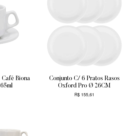
e Café Biona
Conjunto C/ 6 Pratos Rasos
 65ml
Oxford Pro Ø 26CM
R$
155,61
R
ADICIONAR