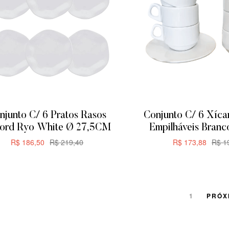
njunto C/ 6 Pratos Rasos
Conjunto C/ 6 Xíca
Oxford Ryo White Ø 27,5CM
Empilháveis Bran
R$
186,50
R$
219,40
R$
173,88
R$
19
ADICIONAR
ADICIONA
1
PRÓX