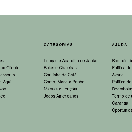
CATEGORIAS
AJUDA
esa
Louças e Aparelho de Jantar
Rastreio d
ao Cliente
Bules e Chaleiras
Política d
esconto
Cantinho do Café
Avaria
e Aqui
Cama, Mesa e Banho
Política d
zon
Mantas e Lençóis
Reembolso
pee
Jogos Americanos
Termo de 
Garantia
Oportunid