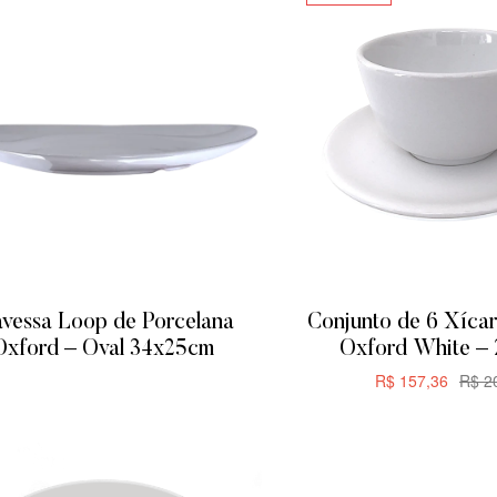
avessa Loop de Porcelana
Conjunto de 6 Xíca
Oxford – Oval 34x25cm
Oxford White 
R$
157,36
R$
20
ADICIONAR
ADICIONA