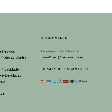
ATENDIMENTO
e Pedidos
Telefone:
812011-2202
e Proteção Contra
Email:
sac@zeloezen.com
e Privacidade
FORMAS DE PAGAMENTO
 e Devolução
uso
ade