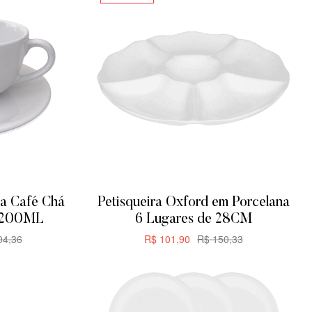
ra Café Chá
Petisqueira Oxford em Porcelana
– 200ML
6 Lugares de 28CM
4,36
R$
101,90
R$
150,33
R
ADICIONAR