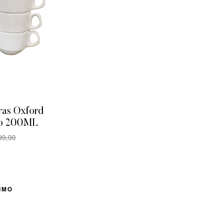
ras Oxford
co 200ML
9,90
R
IMO