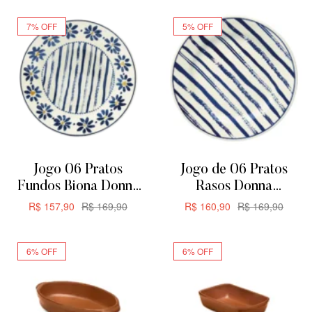
7% OFF
5% OFF
Jogo 06 Pratos
Jogo de 06 Pratos
Fundos Biona Donna
Rasos Donna
Margaridas 21,5cm
Margaridas Biona
R$
157,90
R$
169,90
R$
160,90
R$
169,90
24CM
ADICIONAR
ADICIONAR
6% OFF
6% OFF