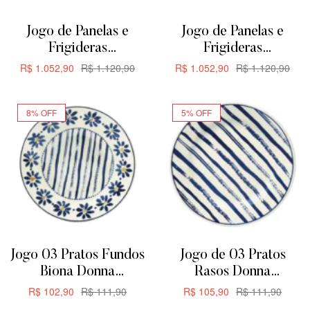
Jogo de Panelas e
Jogo de Panelas e
Frigideras
Frigideras
Antiaderente de
Antiaderente de
R$
1.052,90
R$
1.120,90
R$
1.052,90
R$
1.120,90
Cerâmica Oxford
Cerâmica Oxford
ADICIONAR
ADICIONAR
Everyday 5 Peças
Everyday 5 Peças
8% OFF
5% OFF
Jogo 03 Pratos Fundos
Jogo de 03 Pratos
Biona Donna
Rasos Donna
Margaridas 21,5cm
Margaridas Biona
R$
102,90
R$
111,90
R$
105,90
R$
111,90
24CM
ADICIONAR
ADICIONAR