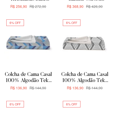
Oxford Para Servir ou
Aquarela Flat 12 Peças
R$
256,90
R$
272,90
R$
368,90
R$
426,90
Forno
ADICIONAR
ADICIONAR
6% OFF
6% OFF
Colcha de Cama Casal
Colcha de Cama Casal
100% Algodão Teka
100% Algodão Teka
Allegro Plus –
Allegro Plus –
R$
136,90
R$
144,90
R$
136,90
R$
144,90
200x230cm –
200x230cm – Zag
ADICIONAR
ADICIONAR
Triangular
6% OFF
6% OFF