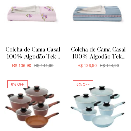
Colcha de Cama Casal
Colcha de Cama Casal
100% Algodão Teka
100% Algodão Teka
Allegro Plus –
Allegro Plus –
R$
136,90
R$
144,90
R$
136,90
R$
144,90
200x230cm –
200x230cm – Rayas
ADICIONAR
ADICIONAR
Orquídeas
6% OFF
6% OFF