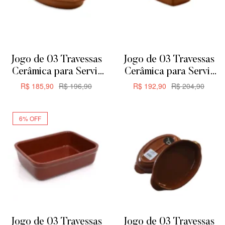
Jogo de 03 Travessas
Jogo de 03 Travessas
Cerâmica para Servir
Cerâmica para Servir
ou Forno de Barro –
ou Forno de Barro –
R$
185,90
R$
196,90
R$
192,90
R$
204,90
Oval 24,5cm 650ML
Retangular 24,5cm
ADICIONAR
ADICIONAR
635ML
6% OFF
Jogo de 03 Travessas
Jogo de 03 Travessas