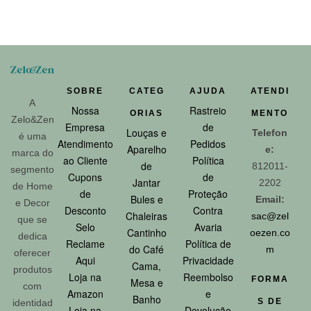
SOBRE
CATEG
AJUDA
ATENDI
A
Nossa
Rastreio
ORIAS
MENTO
Zelo&Zen
Empresa
de
Louças e
Telefon
é uma
Atendimento
Pedidos
Aparelho
e:
marca do
ao Cliente
Política
de
812011-
segmento
Cupons
de
Jantar
2202
de Home
de
Proteção
Bules e
Email:
e Decor
Desconto
Contra
Chaleiras
sac@zel
que se
Selo
Avaria
Cantinho
oezen.co
dedica
Reclame
Política de
do Café
m
oferecer
Aqui
Privacidade
Cama,
produtos
Loja na
Reembolso
FORMA
Mesa e
com
Amazon
e
Banho
S DE
identidad
Loja na
Devolução