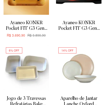
Ayaneo KONKR
Ayaneo KONKR
Pocket FIT G3 Gen3
Pocket FIT G3 Gen3
8GB + 128GB –
8GB + 128GB
R$
3.690,90
R$
3.890,90
ADICIONAR
Amarelo
ADICIONAR
6% OFF
14% OFF
Jogo de 3 Travessas
Aparelho de Jantar
Refratárias Bake
Lanche Oxford