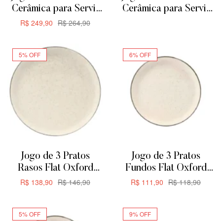
Cerâmica para Servir
Cerâmica para Servir
ou Forno de Barro –
ou Forno de Barro
R$
249,90
R$
264,90
ADICIONAR
Retangular
ADICIONAR
29cm1,875L
5% OFF
6% OFF
Jogo de 3 Pratos
Jogo de 3 Pratos
Rasos Flat Oxford
Fundos Flat Oxford
Duna 26cm
Duna 20,5cm
R$
138,90
R$
146,90
R$
111,90
R$
118,90
ADICIONAR
ADICIONAR
5% OFF
9% OFF