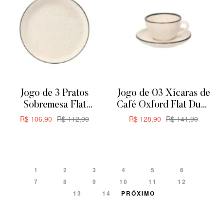
Jogo de 3 Pratos
Jogo de 03 Xícaras de
Sobremesa Flat
Café Oxford Flat Duna
Oxford Duna 20cm
200ML
R$
106,90
R$
112,90
R$
128,90
R$
141,90
ADICIONAR
ADICIONAR
1
2
3
4
5
6
7
8
9
10
11
12
13
14
PRÓXIMO