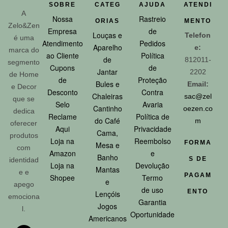
SOBRE
CATEG
AJUDA
ATENDI
A
Nossa
Rastreio
ORIAS
MENTO
Zelo&Zen
Empresa
de
Louças e
Telefon
é uma
Atendimento
Pedidos
Aparelho
e:
marca do
ao Cliente
Política
de
812011-
segmento
Cupons
de
Jantar
2202
de Home
de
Proteção
Bules e
Email:
e Decor
Desconto
Contra
Chaleiras
sac@zel
que se
Selo
Avaria
Cantinho
oezen.co
dedica
Reclame
Política de
do Café
m
oferecer
Aqui
Privacidade
Cama,
produtos
Loja na
Reembolso
FORMA
Mesa e
com
Amazon
e
Banho
S DE
identidad
Loja na
Devolução
Mantas
e e
PAGAM
Shopee
Termo
e
apego
de uso
ENTO
Lençóis
emociona
Garantia
Jogos
l.
Oportunidade
Americanos